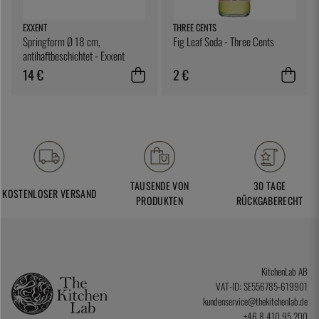
EXXENT
THREE CENTS
Springform Ø 18 cm,
Fig Leaf Soda - Three Cents
antihaftbeschichtet - Exxent
14 €
2 €
TAUSENDE VON
30 TAGE
KOSTENLOSER VERSAND
PRODUKTEN
RÜCKGABERECHT
KitchenLab AB
VAT-ID: SE556785-619901
kundenservice@thekitchenlab.de
+46 8 410 95 200