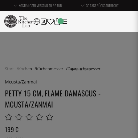
KOSTENLOSER VERSAND AB 69 EUR
30 TAGE RÜCKGABERECHT
Start
Kochen
Küchenmesser
Gebrauchsmesser
Mcusta/Zanmai
PETTY 15 CM, FLAME DAMASCUS -
MCUSTA/ZANMAI
199
€