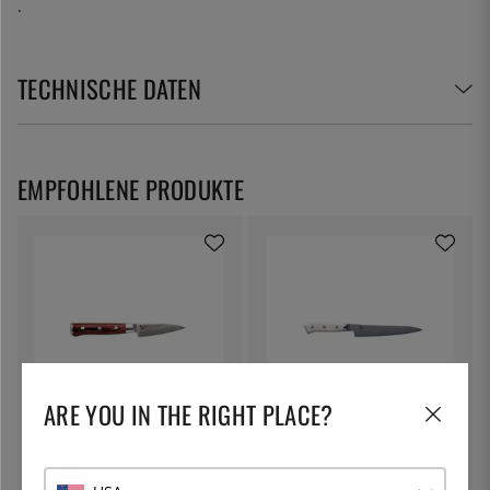
.
TECHNISCHE DATEN
EMPFOHLENE PRODUKTE
ARE YOU IN THE RIGHT PLACE?
MCUSTA/ZANMAI
MCUSTA/ZANMAI
Petty 9 cm, Flame Damascus -
Petty 15 cm, Classic
Mcusta/Zanmai
Damastmesser Corian -