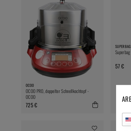
SUPERBAG
Superbag 
57 €
OCOO
OCOO PRO, doppelter Schnellkochtopf -
OCOO
ARE
725 €