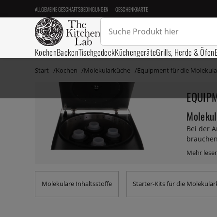
ALLGEMEINE GESCHÄFTSBEDINGUNGEN
GESCHENKKARTE
Kochen
Backen
Tischgedeck
Küchengeräte
Grills, Herde & Öfen
Start
Kochen
Molekularküche
Equipment für die Molekul
EQUIP
Molekul
Bei der A
brauchen
zu dosier
weitere 
Molekulare Inhaltsstoffe
Starter-Kits für die Molekula