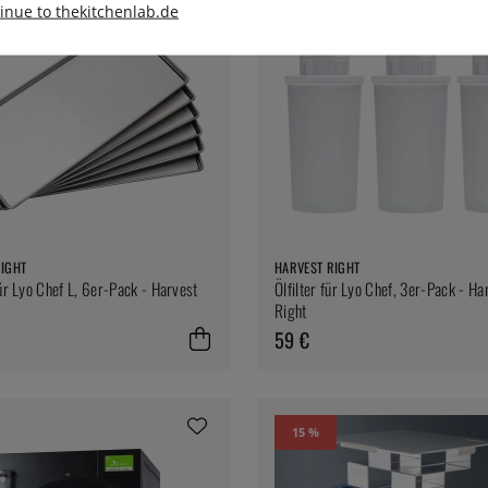
inue to thekitchenlab.de
RIGHT
HARVEST RIGHT
für Lyo Chef L, 6er-Pack - Harvest
Ölfilter für Lyo Chef, 3er-Pack - Ha
Right
59 €
15 %