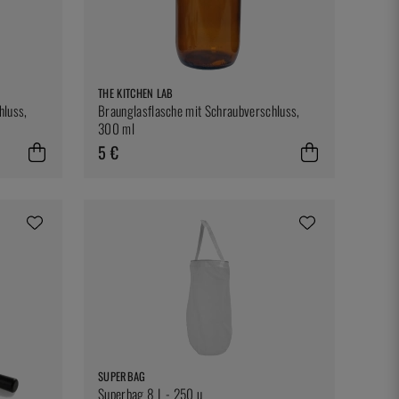
THE KITCHEN LAB
hluss,
Braunglasflasche mit Schraubverschluss,
300 ml
5 €
SUPERBAG
Superbag 8 L - 250 µ