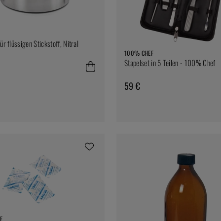
ür flüssigen Stickstoff, Nitral
100% CHEF
Stapelset in 5 Teilen - 100% Chef
59 €
F