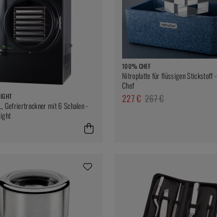
100% CHEF
Nitroplatte für flüssigen Stickstoff
Chef
RIGHT
227 €
267 €
L, Gefriertrockner mit 6 Schalen -
ight