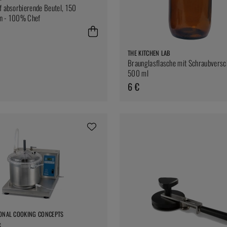
f absorbierende Beutel, 150
n - 100% Chef
THE KITCHEN LAB
Braunglasflasche mit Schraubversc
500 ml
6 €
ONAL COOKING CONCEPTS
c