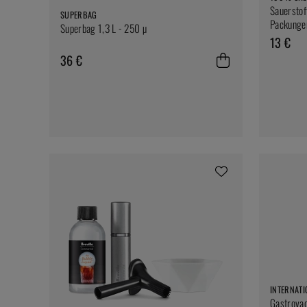
Sauerstof
SUPERBAG
Packunge
Superbag 1,3 L - 250 µ
13 €
36 €
INTERNATI
Gastrova