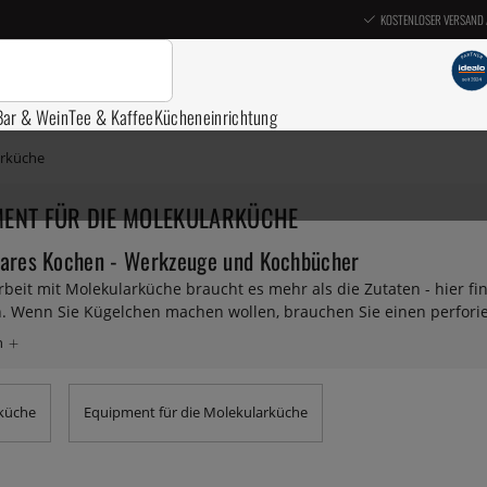
KOSTENLOSER VERSAND 
Bar & Wein
Tee & Kaffee
Kücheneinrichtung
arküche
MENT FÜR DIE MOLEKULARKÜCHE
ares Kochen - Werkzeuge und Kochbücher
rbeit mit Molekularküche braucht es mehr als die Zutaten - hier fi
. Wenn Sie Kügelchen machen wollen, brauchen Sie einen perforier
en, die Sie brauchen, und natürlich sind die E-Kolben nicht schle
Tipps und Tricks zum Molekularkochen finden Sie in unseren
Molek
rküche
Equipment für die Molekularküche