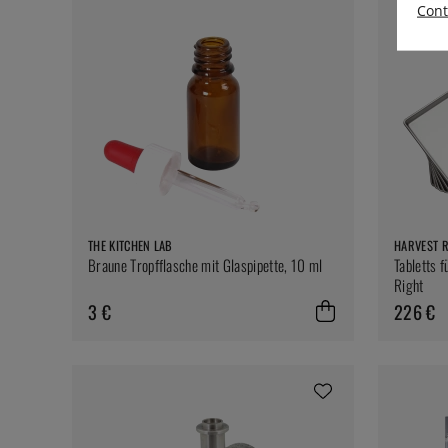
Cont
THE KITCHEN LAB
HARVEST 
Braune Tropfflasche mit Glaspipette, 10 ml
Tabletts 
Right
3 €
226 €