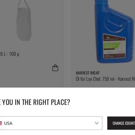
8 L - 100 µ
HARVEST RIGHT
Öl für Lyo Chef, 750 ml - Harvest R
36 €
 YOU IN THE RIGHT PLACE?
CHANGE COUNT
USA