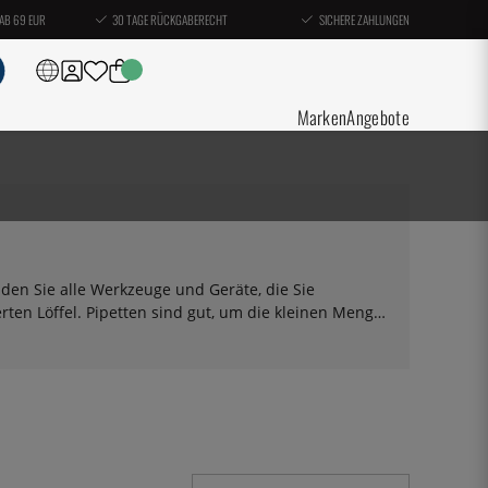
AB 69 EUR
30 TAGE RÜCKGABERECHT
SICHERE ZAHLUNGEN
Marken
Angebote
nden Sie alle Werkzeuge und Geräte, die Sie
ten Löffel. Pipetten sind gut, um die kleinen Mengen
cht, um das Laborgefühl zu verstärken
. Rezepte und
ularkochbüchern
!