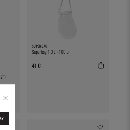
SUPERBAG
Superbag 1,3 L - 100 µ
41 €
ight
RY