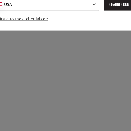
CHANGE COUNT
USA
inue to thekitchenlab.de