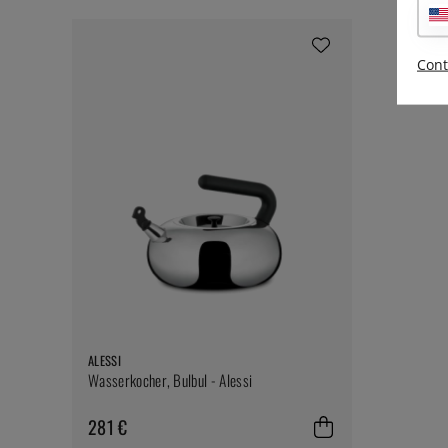
Cont
ALESSI
Wasserkocher, Bulbul - Alessi
281 €