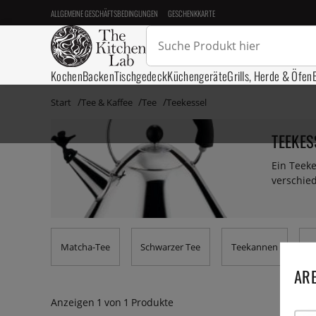
ALLGEMEINE GESCHÄFTSBEDINGUNGEN
GESCHENKKARTE
Kochen
Backen
Tischgedeck
Küchengeräte
Grills, Herde & Öfen
Start
Tee & Kaffee
Tee
Teekessel
TEEKES
Ein Teeke
verschied
Matcha-Tee
Schwarzer Tee
Teekannen
T
ARE
Anzeigen
1
von
1
Produkte