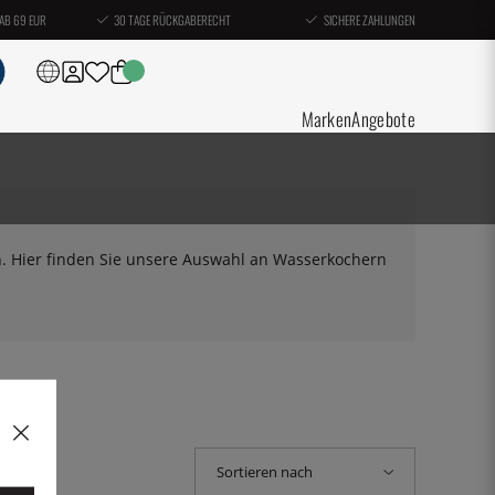
AB 69 EUR
30 TAGE RÜCKGABERECHT
SICHERE ZAHLUNGEN
Marken
Angebote
en. Hier finden Sie unsere Auswahl an Wasserkochern
Sortieren nach