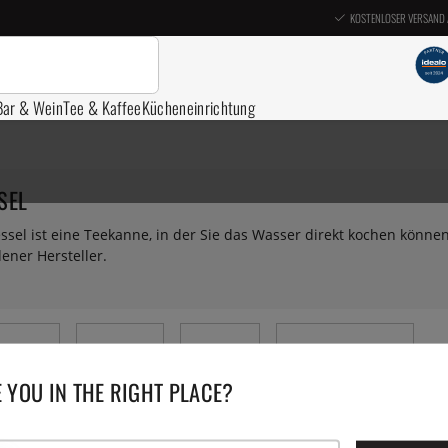
KOSTENLOSER VERSAND 
Bar & Wein
Tee & Kaffee
Kücheneinrichtung
SEL
ssel ist eine Teekanne, in der Sie das Wasser direkt kochen könn
ener Hersteller.
eekessel
Teetassen
Teesiebe
Sonstiges Zubehör
 YOU IN THE RIGHT PLACE?