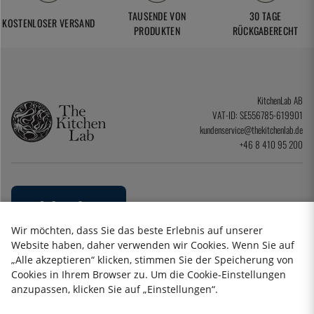
TAUSENDE VON
30 TAGE
KOSTENLOSER VERSAND
PRODUKTEN
RÜCKGABERECHT
KitchenLab AB
VAT-ID: SE556785-619901
kundenservice@thekitchenlab.de
+46 8 410 95 200
Wir möchten, dass Sie das beste Erlebnis auf unserer
Website haben, daher verwenden wir Cookies. Wenn Sie auf
„Alle akzeptieren“ klicken, stimmen Sie der Speicherung von
Cookies in Ihrem Browser zu. Um die Cookie-Einstellungen
anzupassen, klicken Sie auf „Einstellungen“.
Datenschutzerklärung
Impressum