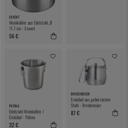
EXXENT
Weinkühler aus Edelstahl, Ø
11,7 cm - Exxent
56 €
BREDEMEIJER
Eiskübel aus gebürstetem
Stahl - Bredemeijer
PATINA
Edelstahl Weinkühler /
87 €
Eiskübel - Patina
32 €