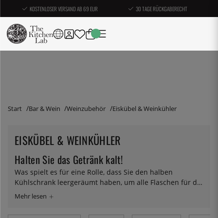
KOSTENLOSER VERSAND AB 69 EUR
30 TAGE RÜCKGABERECHT
Start
Bar & Wein
Weinzubehör
Eiskübel & Weinkühler
EISKÜBEL & WEINKÜHLER
Halten Sie das Getränk kalt!
Was spielt es für eine Rolle, dass Sie den halben
Kühlschrank leergeräumt haben, um alle Flaschen für die
Party unterzubringen, wenn Sie die Flaschen auf den
Tisch stellen und sie in einer Viertelstunde warm
werden? Mit Eiskübeln und Weinkühlern können Sie Ihre