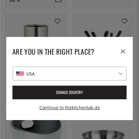
ARE YOU IN THE RIGHT PLACE?
USA
VINERS
ALESSI
Weinkühler, Silber - Viners
Champagner-Schale, Noè -
Alessi
CHANGE COUNTRY
36 €
308 €
Continue to thekitchenlab.de