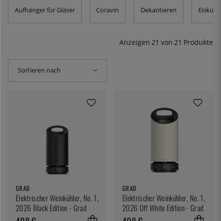
Flaschen die ganze Nacht eiskalt halten. Es erspart Ihnen
Aufhänger für Gläser
Coravin
Dekantieren
Eiskübe
auch die Mühe, jedes Mal zum Kühlschrank hin und her
zu laufen, wenn jemand etwas nachfüllen möchte – aber
vielleicht wissen Sie die Mühe zu schätzen?
Anzeigen
21
von
21
Produkte
Sortieren nach
GRAD
GRAD
Elektrischer Weinkühler, No. 1,
Elektrischer Weinkühler, No. 1,
2026 Black Edition - Grad
2026 Off White Edition - Grad
498 €
498 €