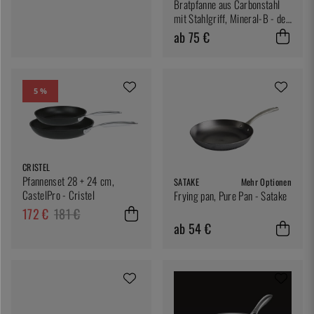
Bratpfanne aus Carbonstahl
mit Stahlgriff, Mineral-B - de
Buyer
ab 75 €
5 %
CRISTEL
Pfannenset 28 + 24 cm,
SATAKE
Mehr Optionen
CastelPro - Cristel
Frying pan, Pure Pan - Satake
172 €
181 €
ab 54 €