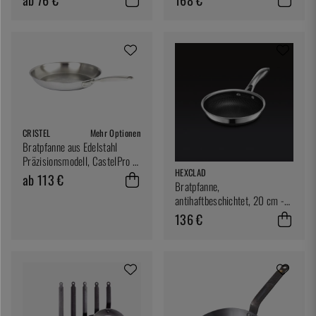
CRISTEL
Mehr Optionen
Bratpfanne aus Edelstahl
Präzisionsmodell, CastelPro -
HEXCLAD
Cristel
ab 113 €
Bratpfanne,
antihaftbeschichtet, 20 cm -
Hexclad
136 €