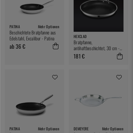
PATINA
Mehr Optionen
Beschichtete Bratpfanne aus
HEXCLAD
Edelstahl, Excalibur - Patina
Bratpfanne,
ab 36 €
antihaftbeschichtet, 30 cm -
Hexclad
181 €
PATINA
Mehr Optionen
DEMEYERE
Mehr Optionen