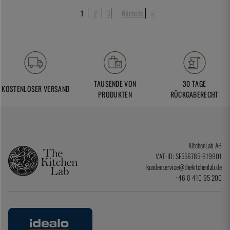
1
2
3
Nächste
»
TAUSENDE VON
30 TAGE
KOSTENLOSER VERSAND
PRODUKTEN
RÜCKGABERECHT
KitchenLab AB
VAT-ID: SE556785-619901
kundenservice@thekitchenlab.de
+46 8 410 95 200