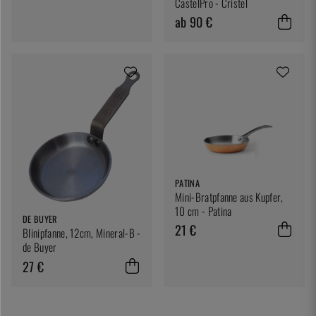
CastelPro - Cristel
ab 90 €
PATINA
Mini-Bratpfanne aus Kupfer,
10 cm - Patina
DE BUYER
21 €
Blinipfanne, 12cm, Mineral-B -
de Buyer
27 €