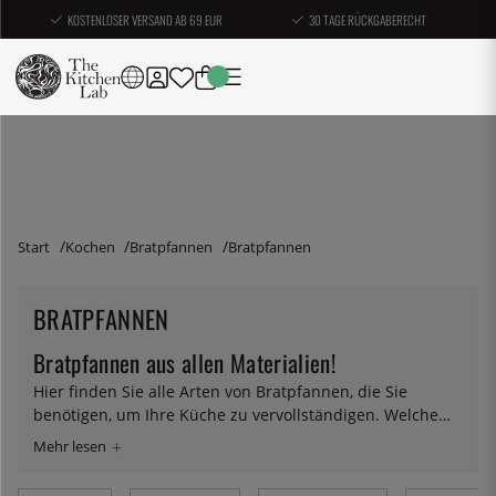
KOSTENLOSER VERSAND AB 69 EUR
30 TAGE RÜCKGABERECHT
Start
Kochen
Bratpfannen
Bratpfannen
BRATPFANNEN
Bratpfannen aus allen Materialien!
Hier finden Sie alle Arten von Bratpfannen, die Sie
benötigen, um Ihre Küche zu vervollständigen. Welche
Bratpfanne Sie wählen sollten, hängt ein wenig davon ab,
wofür Sie sie verwenden wollen. Ein dickerer Boden
braucht etwas länger zum Aufheizen, hält aber die