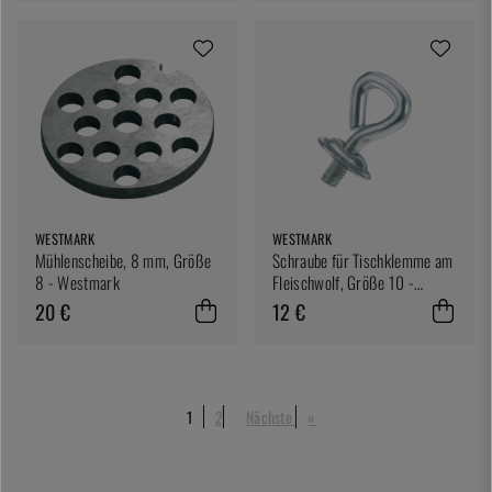
WESTMARK
WESTMARK
Mühlenscheibe, 8 mm, Größe
Schraube für Tischklemme am
8 - Westmark
Fleischwolf, Größe 10 -
Westmark
20 €
12 €
1
2
Nächste
»