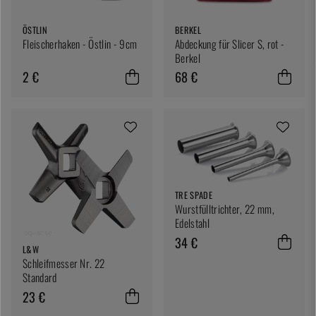
ÖSTLIN
BERKEL
Fleischerhaken - Östlin - 9cm
Abdeckung für Slicer S, rot -
Berkel
2 €
68 €
TRE SPADE
Wurstfülltrichter, 22 mm,
Edelstahl
34 €
L&W
Schleifmesser Nr. 22
Standard
23 €