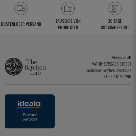
TAUSENDE VON
30 TAGE
KOSTENLOSER VERSAND
PRODUKTEN
RÜCKGABERECHT
KitchenLab AB
VAT-ID: SE556785-619901
kundenservice@thekitchenlab.de
+46 8 410 95 200