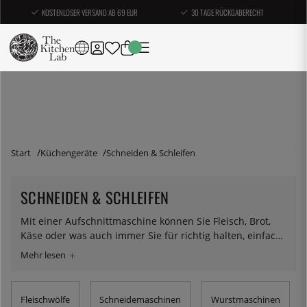
KOSTENLOSER VERSAND AB 69 EUR
30 TAGE RÜCKGABERECHT
Start
Küchengeräte
Schneiden & Schleifen
SCHNEIDEN & SCHLEIFEN
Mit einer Aufschnittmaschine können Sie Fleisch, Brot,
Käse oder was auch immer Sie für richtig halten, einfach
und schnell auf die gewünschte Dicke zuschneiden. Es
muss bescheiden gesagt werden, dass selbst der
geübteste Umgang mit dem Messer eine
Schneidemaschine an Präzision und Zeitverbrauch nur
Fleischwölfe
Schneidemaschinen
Wurstmaschinen