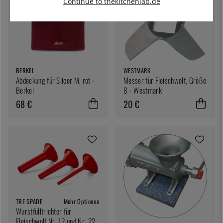
Continue to thekitchenlab.de
BERKEL
WESTMARK
Abdeckung für Slicer M, rot -
Messer für Fleischwolf, Größe
Berkel
8 - Westmark
68 €
20 €
TRE SPADE
Mehr Optionen
Wurstfülltrichter für
Fleischwolf Nr. 12 und Nr. 22