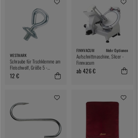
FINNVACUM
Mehr Optionen
WESTMARK
Aufschnittmaschine, Slicer -
Schraube für Tischklemme am
Finnvacum
Fleischwolf, Größe 5 -
ab 426 €
Westmark
12 €