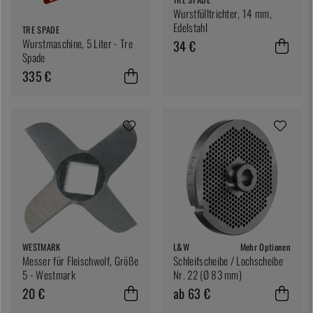
Wurstfülltrichter, 14 mm,
Edelstahl
TRE SPADE
Wurstmaschine, 5 Liter - Tre
34 €
Spade
335 €
WESTMARK
L&W
Mehr Optionen
Messer für Fleischwolf, Größe
Schleifscheibe / Lochscheibe
5 - Westmark
Nr. 22 (Ø 83 mm)
20 €
ab 63 €