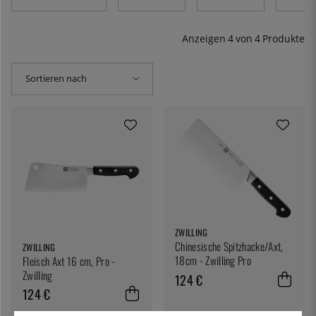
Sehnen schneiden.
Anzeigen
4
von
4
Produkte
Sortieren nach
ZWILLING
Chinesische Spitzhacke/Axt,
ZWILLING
18cm - Zwilling Pro
Fleisch Axt 16 cm, Pro -
Zwilling
124 €
124 €