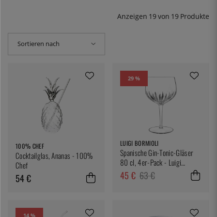
Anzeigen
19
von
19
Produkte
Sortieren nach
29 %
LUIGI BORMIOLI
100% CHEF
Spanische Gin-Tonic-Gläser
Cocktailglas, Ananas - 100%
80 cl, 4er-Pack - Luigi
Chef
Bormioli
45 €
63 €
54 €
14 %