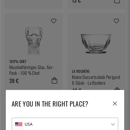
13 €
100% CHEF
Muschelförmiges Glas, 6er-
LA ROCHÈRE
Pack - 100 % Chef
Kleine Dessertschale Perigord
39 €
6 Stück - La Rochère
48 €
ARE YOU IN THE RIGHT PLACE?
USA