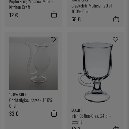
Kupferkrug "Moscow Mule" -
Glaskelch, Medusa , 20 cl -
Kitchen Craft
100% Chef
12 €
68 €
100% CHEF
Cocktailglas, Katze - 100%
Chef
EXXENT
33 €
Irish Coffee-Glas, 24 cl -
Exxent