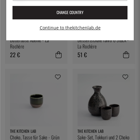
CHANGE COUNTRY
Continue to thekitchenlab.de
LA ROCHÈRE
LA ROCHÈRE
Butterdose Abeille - La
Dessertschale Tahiti 6 Stück -
Rochère
La Rochère
22 €
51 €
THE KITCHEN LAB
THE KITCHEN LAB
Choko, Tasse für Sake - Grün
Sake-Set, Tokkuri und 2 Choko