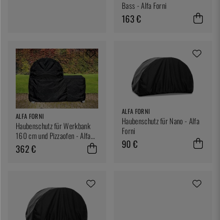
Bass - Alfa Forni
163 €
ALFA FORNI
ALFA FORNI
Haubenschutz für Nano - Alfa
Haubenschutz für Werkbank
Forni
160 cm und Pizzaofen - Alfa
90 €
Forni
362 €