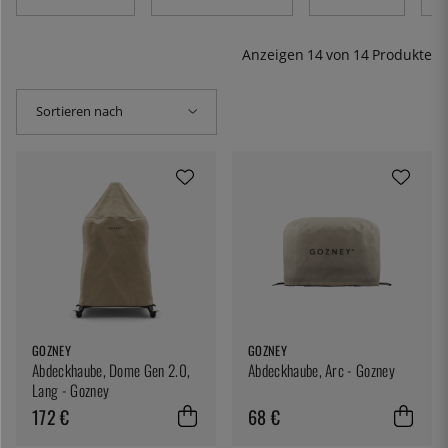
und eine Abdeckung wird sich als praktisch erweisen.
Hier haben wir unser Sortiment an Grillabdeckungen
zusammengestellt.
Anzeigen
14
von
14
Produkte
Sortieren nach
GOZNEY
GOZNEY
Abdeckhaube, Dome Gen 2.0,
Abdeckhaube, Arc - Gozney
Lang - Gozney
172 €
68 €