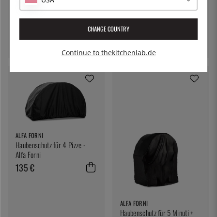
57 €
ALFA FORNI
Haubenschutz für Nano +
CHANGE COUNTRY
Basis - Alfa Forni
135 €
Continue to thekitchenlab.de
ALFA FORNI
Haubenschutz für 4 Pizze -
Alfa Forni
135 €
ALFA FORNI
Haubenschutz für 5 Minuti +