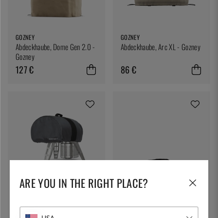
GOZNEY
GOZNEY
Abdeckhaube, Dome Gen 2.0 -
Abdeckhaube, Arc XL - Gozney
Gozney
127 €
86 €
ARE YOU IN THE RIGHT PLACE?
GOZNEY
Abdeckhaube, Roccbox -
Gozney
USA