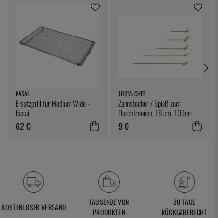
KASAI
100% CHEF
Ersatzgrill für Medium Wide -
Zahnstocher / Spieß zum
Kasai
Durchtrennen, 18 cm, 100er-
Pack - 100% Chef
62 €
9 €
TAUSENDE VON
30 TAGE
KOSTENLOSER VERSAND
PRODUKTEN
RÜCKGABERECHT