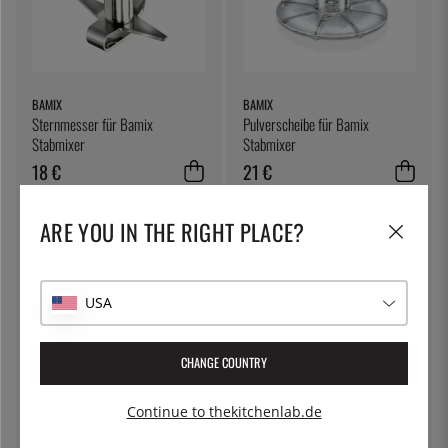
BAMIX
BAMIX
Sternmesser für Bamix
Pulverscheibe für Bamix
Stabmixer
Stabmixer
18 €
21 €
ARE YOU IN THE RIGHT PLACE?
USA
CHANGE COUNTRY
BAMIX
MINGLE
Continue to thekitchenlab.de
Perforierter Aufsatz für Bamix
Universalthermometer, schwarz
Handmixer
- Mingle