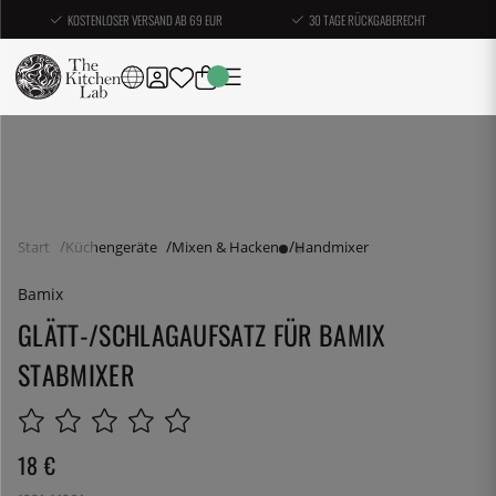
KOSTENLOSER VERSAND AB 69 EUR
30 TAGE RÜCKGABERECHT
Start
Küchengeräte
Mixen & Hacken
Handmixer
Bamix
GLÄTT-/SCHLAGAUFSATZ FÜR BAMIX
STABMIXER
18
€