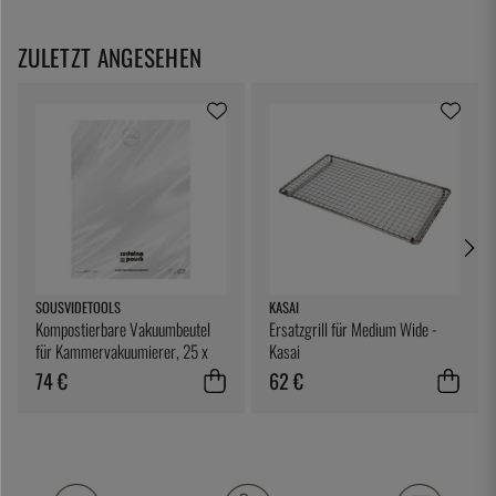
ZULETZT ANGESEHEN
SOUSVIDETOOLS
KASAI
Kompostierbare Vakuumbeutel
Ersatzgrill für Medium Wide -
für Kammervakuumierer, 25 x
Kasai
25 cm, 200er-Pack -
74 €
62 €
SousVideTools