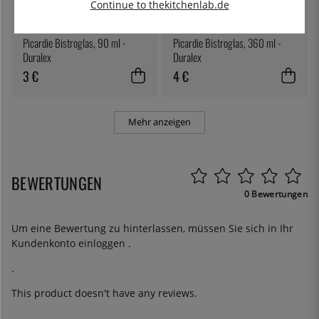
Continue to thekitchenlab.de
DURALEX
DURALEX
Picardie Bistroglas, 90 ml -
Picardie Bistroglas, 360 ml -
Duralex
Duralex
3 €
4 €
Mehr anzeigen
BEWERTUNGEN
0 Bewertungen
Um eine Bewertung zu hinterlassen, müssen Sie sich in Ihr
Kundenkonto
einloggen
.
.
This product doesn't have any reviews.