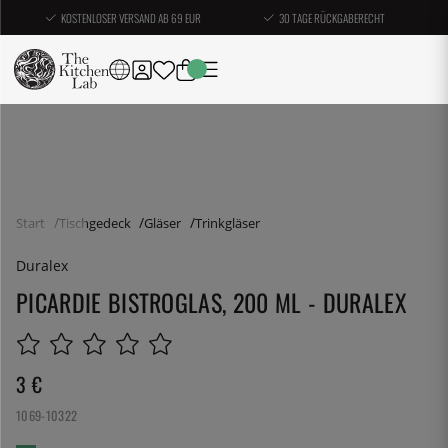
KOSTENLOSER VERSAND AB 69 EUR
30 TAGE RÜCKGABERECHT
Start
Tischgedeck
Gläser
Trinkgläser
Duralex
PICARDIE BISTROGLAS, 200 ML - DURALEX
3
€
1069-10322