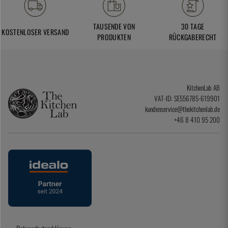
TAUSENDE VON
30 TAGE
KOSTENLOSER VERSAND
PRODUKTEN
RÜCKGABERECHT
KitchenLab AB
VAT-ID: SE556785-619901
kundenservice@thekitchenlab.de
+46 8 410 95 200