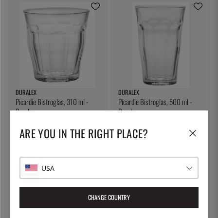
DURALEX
DURALEX
Picardie Bistroglas, 310 ml -
Picardie Bistroglas, 500 ml -
Duralex
Duralex
4 €
6 €
ARE YOU IN THE RIGHT PLACE?
USA
CHANGE COUNTRY