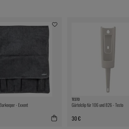
TESTO
 Barkeeper - Exxent
Gürtelclip für 106 und 826 - Testo
30 €