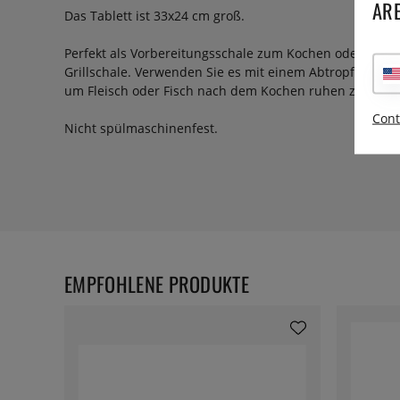
ARE
Das Tablett ist 33x24 cm groß.
Perfekt als Vorbereitungsschale zum Kochen oder zum S
Grillschale. Verwenden Sie es mit einem Abtropfgitter, w
um Fleisch oder Fisch nach dem Kochen ruhen zu lasse
Cont
Nicht spülmaschinenfest.
EMPFOHLENE PRODUKTE