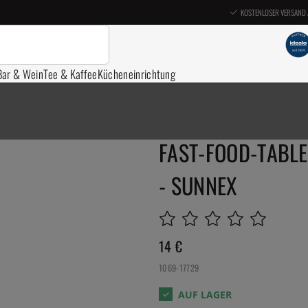
KOSTENLOSER VERSAND 
Bar & Wein
Tee & Kaffee
Kücheneinrichtung
FAST-FOOD-TABLE
- SUNNEX
14
€
1069-17729