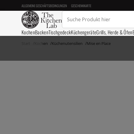
ALLGEMEINE GESCHÄFTSBEDINGUNGEN
GESCHENKKARTE
Kochen
Backen
Tischgedeck
Küchengeräte
Grills, Herde & Öfen
Start
Kochen
Küchenutensilien
Mise en Place