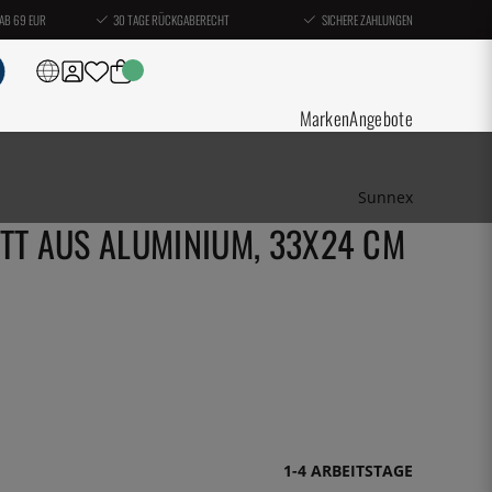
AB 69 EUR
30 TAGE RÜCKGABERECHT
SICHERE ZAHLUNGEN
Marken
Angebote
Sunnex
TT AUS ALUMINIUM, 33X24 CM
1-4 ARBEITSTAGE