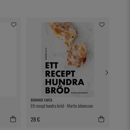
BONNIER FAKTA
FORGE 
Ett recept hundra bröd - Martin Johansson
Messer 
Traditi
28 €
235 