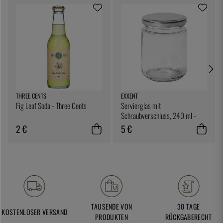
THREE CENTS
EXXENT
Fig Leaf Soda - Three Cents
Servierglas mit
Schraubverschluss, 240 ml -
Exxent
2 €
5 €
TAUSENDE VON
30 TAGE
KOSTENLOSER VERSAND
PRODUKTEN
RÜCKGABERECHT