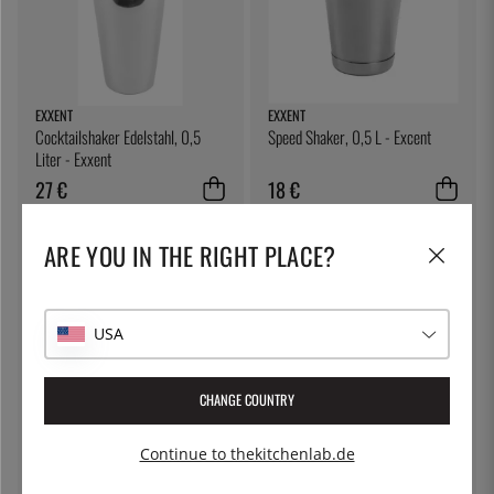
EXXENT
EXXENT
Cocktailshaker Edelstahl, 0,5
Speed Shaker, 0,5 L - Excent
Liter - Exxent
27 €
18 €
ARE YOU IN THE RIGHT PLACE?
USA
CHANGE COUNTRY
ÖSTLIN
100% CHEF
Continue to thekitchenlab.de
Gastrolöffel / Servierlöffel
Eiswürfel, klar - 100% Chef