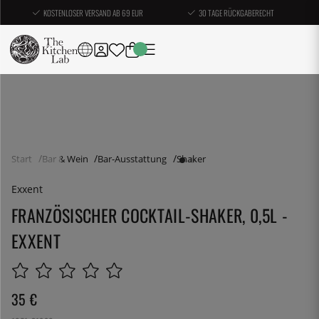
KOSTENLOSER VERSAND AB 69 EUR
30 TAGE RÜCKGABERECHT
Start
Bar & Wein
Bar-Ausstattung
Shaker
Exxent
FRANZÖSISCHER COCKTAIL-SHAKER, 0,5L -
EXXENT
35
€