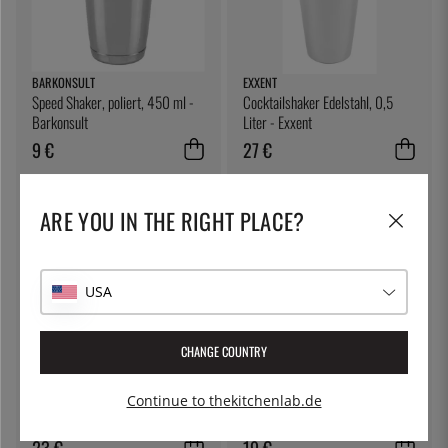
BARKONSULT
EXXENT
Speed Shaker, poliert, 450 ml -
Cocktailshaker Edelstahl, 0,5
Barkonsult
Liter - Exxent
9 €
27 €
ARE YOU IN THE RIGHT PLACE?
USA
CHANGE COUNTRY
EXXENT
BONZER
Boston-Shaker 0,7 L
Heritage, Hawthorne Barsieb mit
Continue to thekitchenlab.de
Ohren - Bonzer
23 €
19 €