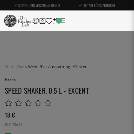
KOSTENLOSER VERSAND AB 69 EUR
30 TAGE RÜCKGABERECHT
Start
Bar & Wein
Bar-Ausstattung
Shaker
Exxent
SPEED SHAKER, 0,5 L - EXCENT
18
€
1071-25742