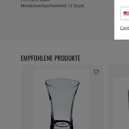
Mindestverkaufseinheit 12 Stück.
Cont
EMPFOHLENE PRODUKTE