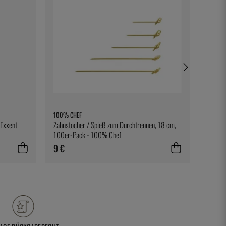
100% CHEF
NORDIC
 Exxent
Zahnstocher / Spieß zum Durchtrennen, 18 cm,
Backble
100er-Pack - 100% Chef
Natura
9 €
18 €