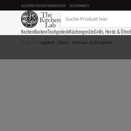
ALLGEMEINE GESCHÄFTSBEDINGUNGEN
GESCHENKKARTE
Kochen
Backen
Tischgedeck
Küchengeräte
Grills, Herde & Öfen
Start
Tischgedeck
Gläser
Schnaps- & Shotgläser