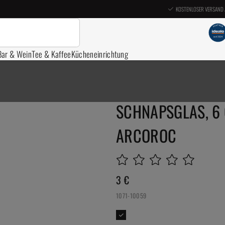
KOSTENLOSER VERSAND 
Bar & Wein
Tee & Kaffee
Kücheneinrichtung
SCHNAPSGLAS, 6 
ARCOROC
3
€
1071-10059