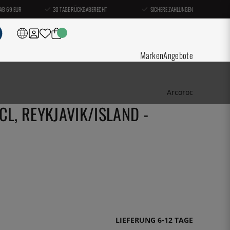
AB 69 EUR
30 TAGE RÜCKGABERECHT
SICHERE ZAHLUNGEN
Marken
Angebote
Arcoroc
CL, REYKJAVIK/ISLAND -
LIEFERUNG 6-12 TAGE