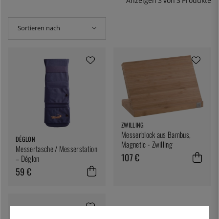
Anzeigen
3
von
3
Produkte
Sortieren nach
ZWILLING
Messerblock aus Bambus,
DÉGLON
Magnetic - Zwilling
Messertasche / Messerstation
107 €
– Déglon
59 €