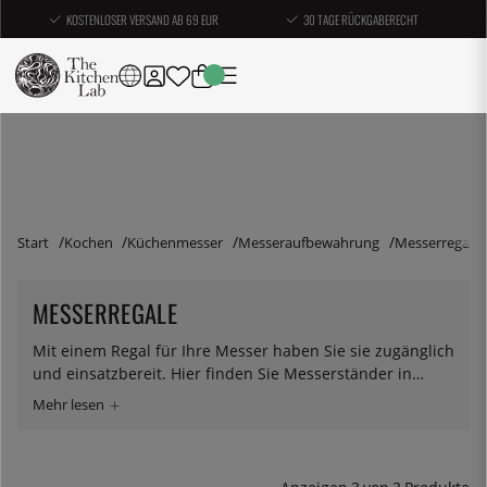
KOSTENLOSER VERSAND AB 69 EUR
30 TAGE RÜCKGABERECHT
Start
Kochen
Küchenmesser
Messeraufbewahrung
Messerregale
MESSERREGALE
Mit einem Regal für Ihre Messer haben Sie sie zugänglich
und einsatzbereit. Hier finden Sie Messerständer in
verschiedenen Ausführungen.