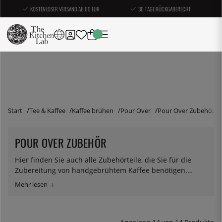
KOSTENLOSER VERSAND AB 69 EUR
30 TAGE RÜCKGABERECHT
Start
Tee & Kaffee
Kaffee brühen
Pour Over
Pour Over Zubehör
POUR OVER ZUBEHÖR
Hier finden Sie auch alle Zubehörteile, die Sie für die
Zubereitung von handgebrühtem Kaffee benötigen.
Wenn Sie interessiert sind, empfehlen wir Ihnen
dringend, in eine gute Waage und einen
Schwanenhalskrug zu investieren - das Brauen wird
sowohl besser als auch angenehmer. Mit einer guten