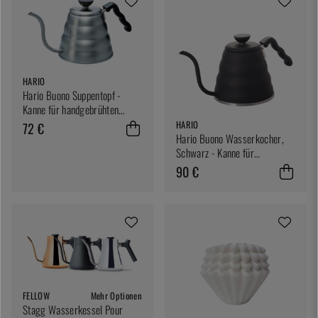
HARIO
Hario Buono Suppentopf -
Kanne für handgebrühten
Kaffee
HARIO
72 €
Hario Buono Wasserkocher,
Schwarz - Kanne für
handgebrühten Kaffee
90 €
FELLOW
Mehr Optionen
Stagg Wasserkessel Pour