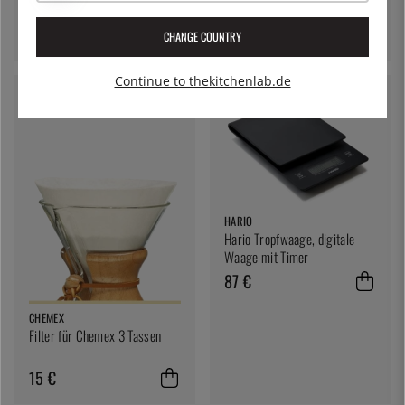
15 €
CHANGE COUNTRY
Continue to thekitchenlab.de
HARIO
Hario Tropfwaage, digitale
Waage mit Timer
87 €
CHEMEX
Filter für Chemex 3 Tassen
15 €