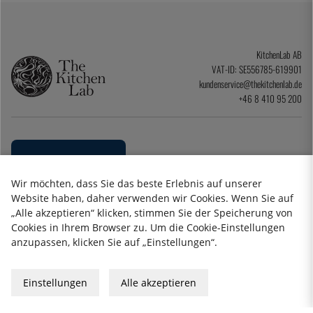
KitchenLab AB
VAT-ID: SE556785-619901
kundenservice@thekitchenlab.de
+46 8 410 95 200
Wir möchten, dass Sie das beste Erlebnis auf unserer
Website haben, daher verwenden wir Cookies. Wenn Sie auf
„Alle akzeptieren“ klicken, stimmen Sie der Speicherung von
Cookies in Ihrem Browser zu. Um die Cookie-Einstellungen
anzupassen, klicken Sie auf „Einstellungen“.
Datenschutzerklärung
Impressum
Allgemeine Geschäftsbedingungen
Einstellungen
Alle akzeptieren
Geschenkkarte