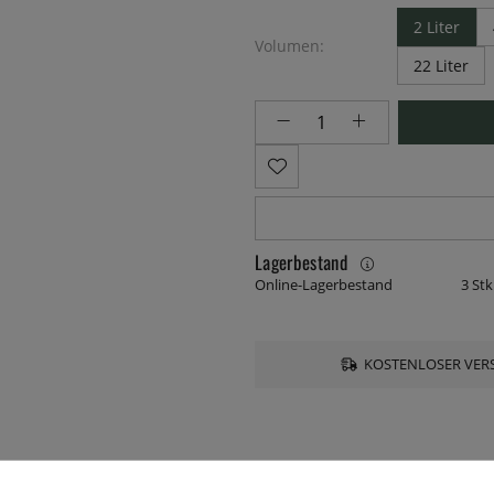
2 Liter
Volumen:
22 Liter
Lagerbestand
Online-Lagerbestand
3 Stk
KOSTENLOSER VERS