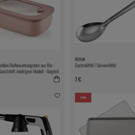
ÖSTLIN
telbox/Aufbewahrungsbox aus Bio -
Gastrolöffel / Servierlöffel
Kunststoff, niedrigem Modell - länglich
7 €
13
%