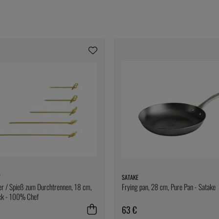
F
SATAKE
r / Spieß zum Durchtrennen, 18 cm,
Frying pan, 28 cm, Pure Pan - Satake
k - 100% Chef
63 €