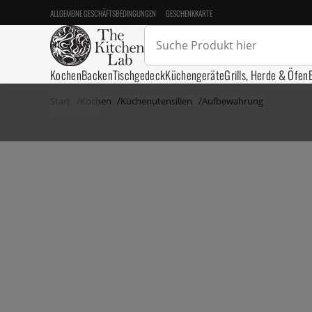
ALLGEMEINE GESCHÄFTSBEDINGUNGEN
GESCHENKKARTE
Kochen
Backen
Tischgedeck
Küchengeräte
Grills, Herde & Öfen
Start
Kochen
Küchenutensilien
Aufbewahrung