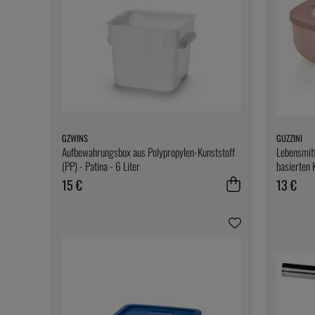
GZWINS
GUZZINI
Aufbewahrungsbox aus Polypropylen-Kunststoff
Lebensmit
(PP) - Patina - 6 Liter
basierten 
- Guzzini
15 €
13 €