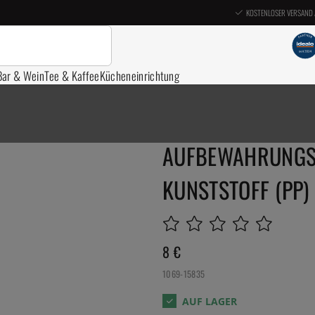
KOSTENLOSER VERSAND 
Bar & Wein
Tee & Kaffee
Kücheneinrichtung
AUFBEWAHRUNGS
KUNSTSTOFF (PP) -
8
€
1069-15835