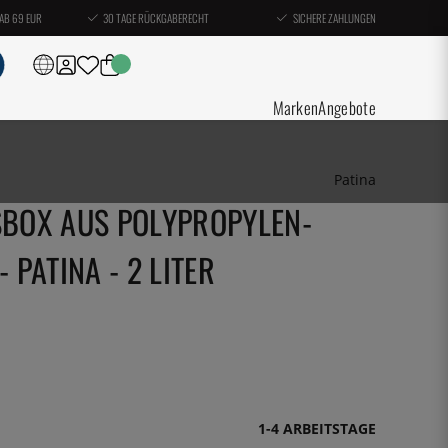
AB 69 EUR
30 TAGE RÜCKGABERECHT
SICHERE ZAHLUNGEN
Marken
Angebote
Patina
BOX AUS POLYPROPYLEN-
 PATINA - 2 LITER
1-4 ARBEITSTAGE