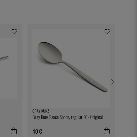
GRAY KUNZ
EXXENT
Gray Kunz Sauce Spoon, regular 9" - Original
Kuchenf
Exxent
40 €
14 €