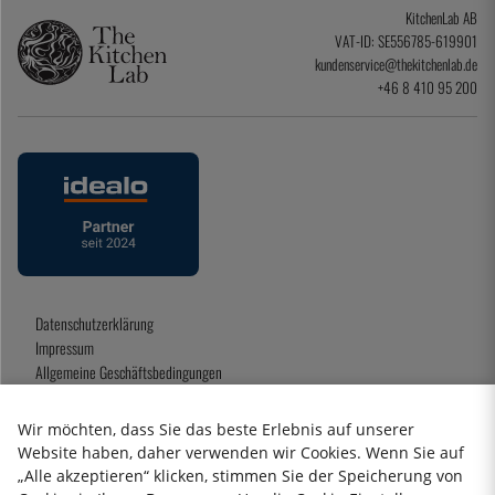
KitchenLab AB
VAT-ID: SE556785-619901
kundenservice@thekitchenlab.de
+46 8 410 95 200
Datenschutzerklärung
Impressum
Allgemeine Geschäftsbedingungen
Geschenkkarte
Wir möchten, dass Sie das beste Erlebnis auf unserer
Website haben, daher verwenden wir Cookies. Wenn Sie auf
„Alle akzeptieren“ klicken, stimmen Sie der Speicherung von
2026 KitchenLab AB