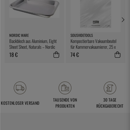
NORDIC WARE
SOUSVIDETOOLS
Backblech aus Aluminium, Eight
Kompostierbare Vakuumbeutel
Sheet Sheet, Naturals – Nordic
für Kammervakuumierer, 25 x
Ware
25 cm, 200er-Pack -
18 €
74 €
SousVideTools
TAUSENDE VON
30 TAGE
KOSTENLOSER VERSAND
PRODUKTEN
RÜCKGABERECHT