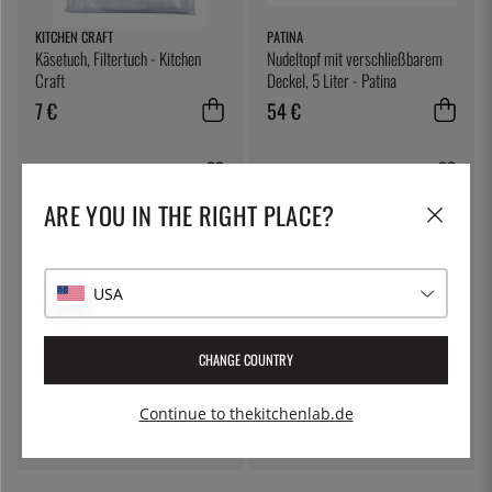
KITCHEN CRAFT
PATINA
Käsetuch, Filtertuch - Kitchen
Nudeltopf mit verschließbarem
Craft
Deckel, 5 Liter - Patina
7 €
54 €
ARE YOU IN THE RIGHT PLACE?
USA
CHANGE COUNTRY
HORL-1993
100% CHEF
HORL®3 Cruise
Eiswürfel, klar - 100% Chef
Continue to thekitchenlab.de
119 €
36 €