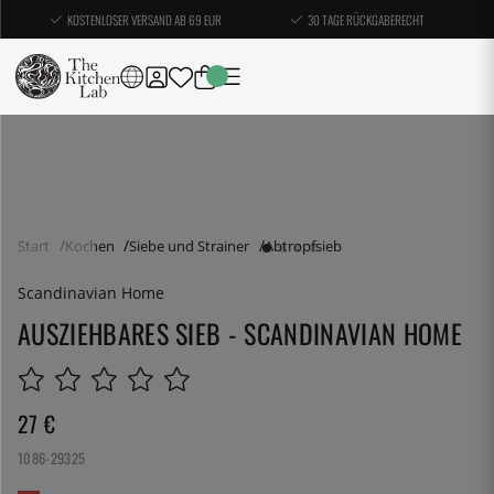
KOSTENLOSER VERSAND AB 69 EUR
30 TAGE RÜCKGABERECHT
Start
Kochen
Siebe und Strainer
Abtropfsieb
Scandinavian Home
AUSZIEHBARES SIEB - SCANDINAVIAN HOME
27
€
1086-29325