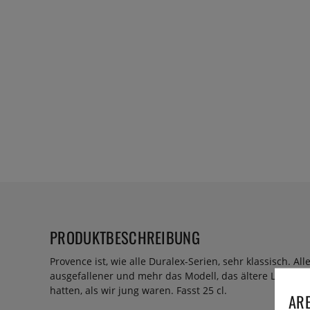
PRODUKTBESCHREIBUNG
Provence ist, wie alle Duralex-Serien, sehr klassisch. Al
ausgefallener und mehr das Modell, das ältere Leute mi
hatten, als wir jung waren. Fasst 25 cl.
ARE