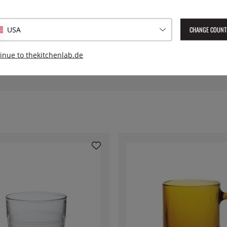
Serie:
CHANGE COUNT
USA
Herstellernummer:
dur1040a
inue to thekitchenlab.de