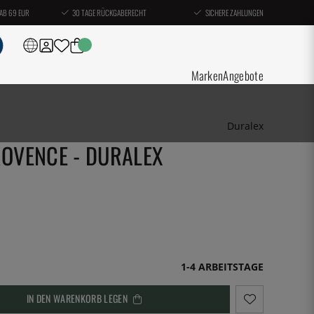
AB 69 EUR
30 TAGE RÜCKGABERECHT
SICHERE ZAHLUNGEN
Marken
Angebote
Duralex
ROVENCE - DURALEX
1-4 ARBEITSTAGE
IN DEN WARENKORB LEGEN