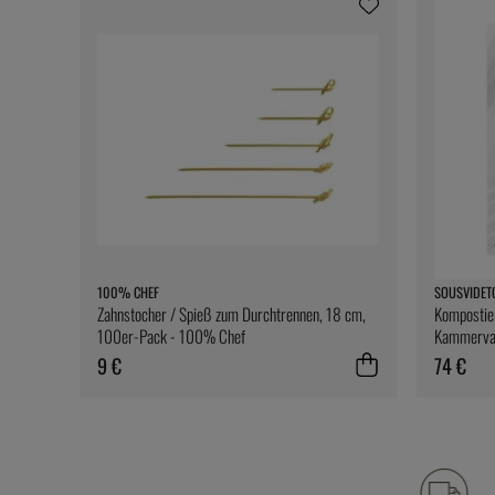
100% CHEF
SOUSVIDET
Zahnstocher / Spieß zum Durchtrennen, 18 cm,
Kompostie
100er-Pack - 100% Chef
Kammervak
SousVideT
9 €
74 €