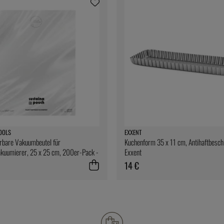
OOLS
EXXENT
rbare Vakuumbeutel für
Kuchenform 35 x 11 cm, Antihaftbesch
uumierer, 25 x 25 cm, 200er-Pack -
Exxent
ools
14 €