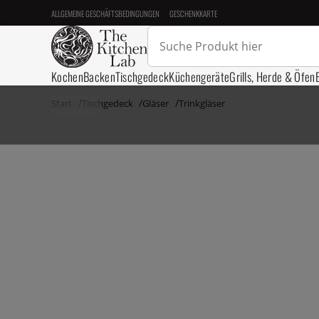
ALLGEMEINE GESCHÄFTSBEDINGUNGEN
GESCHENKKARTE
Kochen
Backen
Tischgedeck
Küchengeräte
Grills, Herde & Öfen
Start
Tischgedeck
Gläser
Trinkgläser