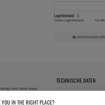
Lagerbestand
Online-Lagerbestand
+25 Stk
KOSTENLOSER VERS
TECHNISCHE DATEN
lerdings sind diese etwas
Durchmesser:
t ein wenig Klasse zu Hause
 YOU IN THE RIGHT PLACE?
Höhe: