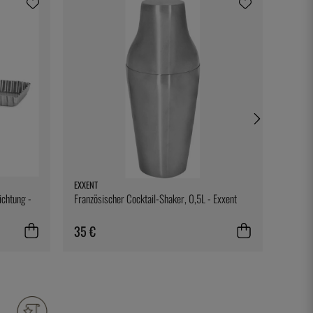
EXXENT
TESTO
ichtung -
Französischer Cocktail-Shaker, 0,5L - Exxent
Gürtelc
35 €
30 €