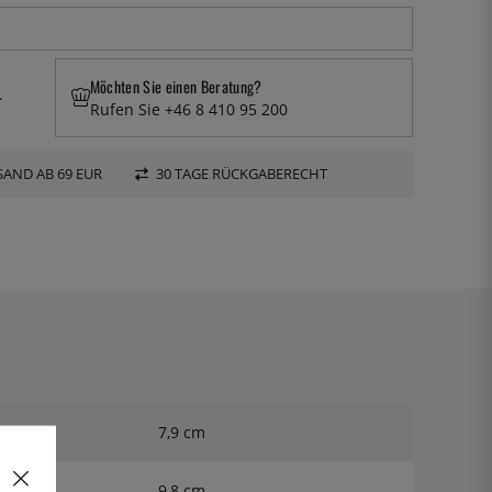
Möchten Sie einen Beratung?
.
Rufen Sie +46 8 410 95 200
AND AB 69 EUR
30 TAGE RÜCKGABERECHT
7,9 cm
9,8 cm