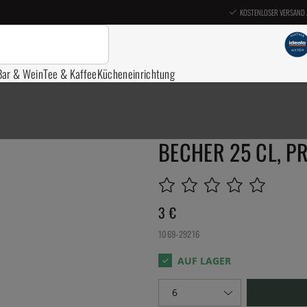
KOSTENLOSER VERSAND 
Bar & Wein
Tee & Kaffee
Kücheneinrichtung
BECHER 25 CL, P
3
€
1069-29216