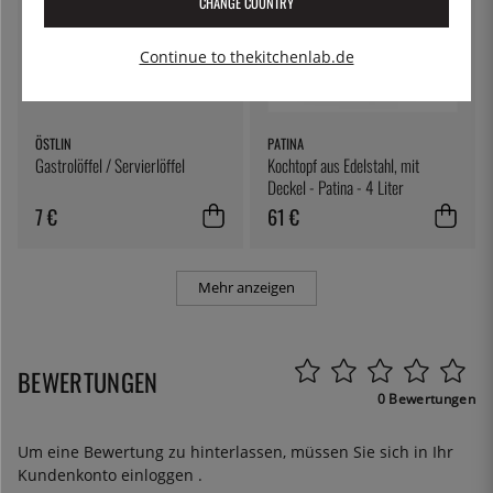
CHANGE COUNTRY
Continue to thekitchenlab.de
ÖSTLIN
PATINA
Gastrolöffel / Servierlöffel
Kochtopf aus Edelstahl, mit
Deckel - Patina - 4 Liter
7 €
61 €
Mehr anzeigen
BEWERTUNGEN
0 Bewertungen
Um eine Bewertung zu hinterlassen, müssen Sie sich in Ihr
Kundenkonto
einloggen
.