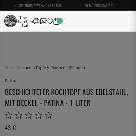
KOSTENLOSER VERSAND AB 69 EUR
30 TAGE RÜCKGABERECHT
Start
Kochen
Töpfe & Pfannen
Pfannen
Patina
BESCHICHTETER KOCHTOPF AUS EDELSTAHL,
MIT DECKEL - PATINA - 1 LITER
43
€