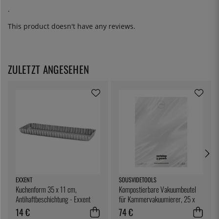
.
This product doesn't have any reviews.
ZULETZT ANGESEHEN
EXXENT
SOUSVIDETOOLS
Kuchenform 35 x 11 cm,
Kompostierbare Vakuumbeutel
Antihaftbeschichtung - Exxent
für Kammervakuumierer, 25 x
25 cm, 200er-Pack -
14 €
74 €
SousVideTools