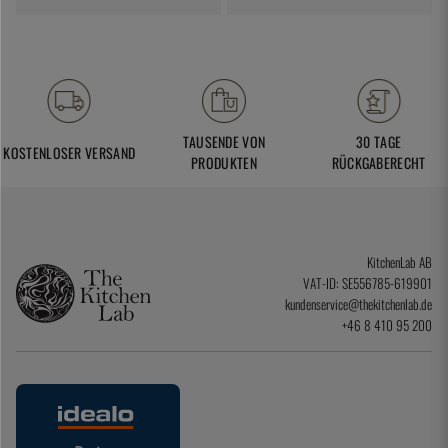
TAUSENDE VON
30 TAGE
KOSTENLOSER VERSAND
PRODUKTEN
RÜCKGABERECHT
KitchenLab AB
VAT-ID: SE556785-619901
kundenservice@thekitchenlab.de
+46 8 410 95 200