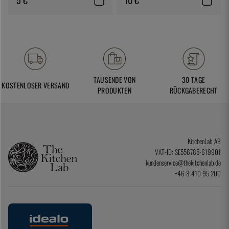
TAUSENDE VON
30 TAGE
KOSTENLOSER VERSAND
PRODUKTEN
RÜCKGABERECHT
KitchenLab AB
VAT-ID: SE556785-619901
kundenservice@thekitchenlab.de
+46 8 410 95 200