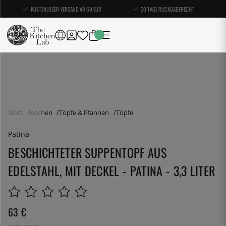
KOSTENLOSER VERSAND AB 69 EUR
30 TAGE RÜCKGABERECHT
Start
Kochen
Töpfe & Pfannen
Töpfe
Patina
BESCHICHTETER SUPPENTOPF AUS
EDELSTAHL, MIT DECKEL - PATINA - 3,3 LITER
63
€