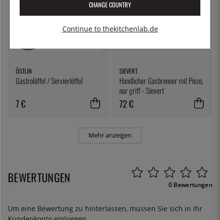
CHANGE COUNTRY
Continue to thekitchenlab.de
ÖSTLIN
SIEVERT
Gastrolöffel / Servierlöffel
Handlicher Gasbrenner mit Piezo,
nur griff - Sievert
7 €
72 €
Mehr anzeigen
BEWERTUNGEN
0 Bewertungen
Um eine Bewertung zu hinterlassen, müssen Sie sich in Ihr
Kundenkonto
einloggen
.