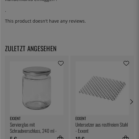
.
This product doesn't have any reviews.
ZULETZT ANGESEHEN
EXXENT
EXXENT
Servierglas mit
Untersetzer aus rostfreiem Stahl
Schraubverschluss, 240 ml -
- Exxent
Exxent
5 €
10 €