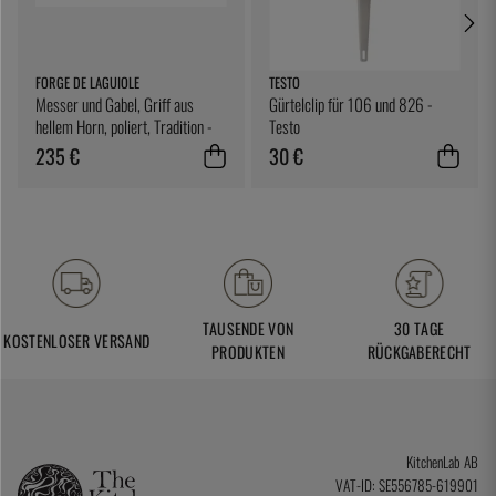
FORGE DE LAGUIOLE
TESTO
Messer und Gabel, Griff aus
Gürtelclip für 106 und 826 -
hellem Horn, poliert, Tradition -
Testo
Forge de Laguiole
235 €
30 €
TAUSENDE VON
30 TAGE
KOSTENLOSER VERSAND
PRODUKTEN
RÜCKGABERECHT
KitchenLab AB
VAT-ID: SE556785-619901