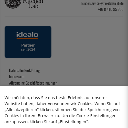
kundenservice@thekitchenlab.de
+46 8 410 95 200
Datenschutzerklärung
Impressum
Allgemeine Geschäftsbedingungen
Geschenkkarte
Wir möchten, dass Sie das beste Erlebnis auf unserer
Website haben, daher verwenden wir Cookies. Wenn Sie auf
„Alle akzeptieren“ klicken, stimmen Sie der Speicherung von
2026 KitchenLab AB
Cookies in Ihrem Browser zu. Um die Cookie-Einstellungen
anzupassen, klicken Sie auf „Einstellungen“.