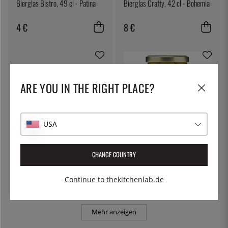
Bierglas Bistro, 49 cl - Patina
Bierglas Crafty, 42 cl - Bohemia
4 €
8 €
ARE YOU IN THE RIGHT PLACE?
USA
ÖSTLIN
BERNAL
Gastrolöffel / Servierlöffel
Oliven, Manzanilla - Bernal
CHANGE COUNTRY
7 €
4 €
Continue to thekitchenlab.de
Mehr anzeigen