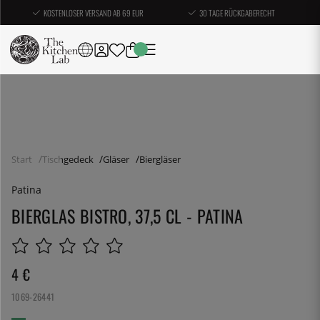
KOSTENLOSER VERSAND AB 69 EUR
30 TAGE RÜCKGABERECHT
Start
Tischgedeck
Gläser
Biergläser
Patina
BIERGLAS BISTRO, 37,5 CL - PATINA
4
€
1069-26441