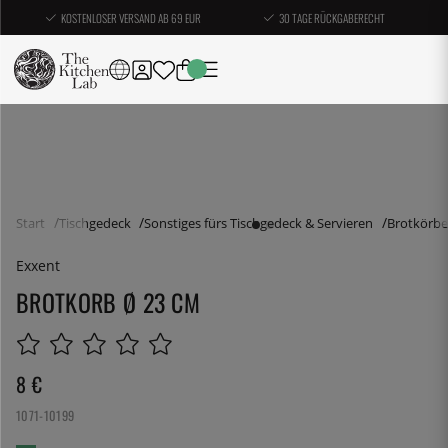
KOSTENLOSER VERSAND AB 69 EUR
30 TAGE RÜCKGABERECHT
Start
Tischgedeck
Sonstiges fürs Tischgedeck & Servieren
Brotkörbe
Exxent
BROTKORB Ø 23 CM
8
€
1071-10199