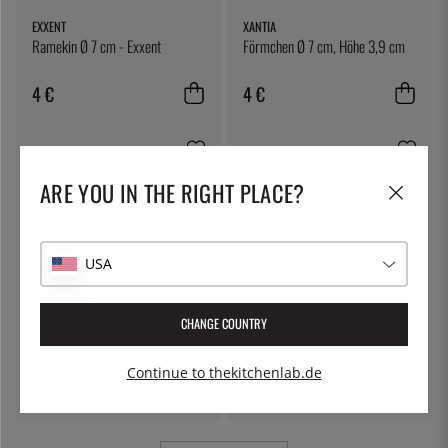
EXXENT
XANTIA
Ramekin Ø 7 cm - Exxent
Förmchen Ø 7 cm, Höhe 3,9 cm
4 €
4 €
ARE YOU IN THE RIGHT PLACE?
USA
CHANGE COUNTRY
ÖSTLIN
SIEVERT
Gastrolöffel / Servierlöffel
Handlicher Gasbrenner mit Piezo,
nur griff - Sievert
Continue to thekitchenlab.de
7 €
72 €