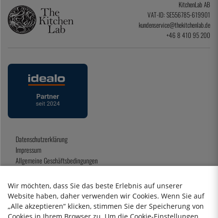
KitchenLab AB
VAT-ID: SE556785-619901
kundenservice@thekitchenlab.de
+46 8 410 95 200
Datenschutzerklärung
Impressum
Allgemeine Geschäftsbedingungen
Geschenkkarte
Wir möchten, dass Sie das beste Erlebnis auf unserer
Website haben, daher verwenden wir Cookies. Wenn Sie auf
„Alle akzeptieren“ klicken, stimmen Sie der Speicherung von
2026 KitchenLab AB
Cookies in Ihrem Browser zu. Um die Cookie-Einstellungen