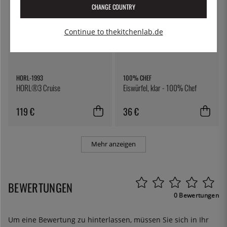
CHANGE COUNTRY
Continue to thekitchenlab.de
HORL-1993
100% CHEF
HORL®3 Cruise
Eiswürfel, klar - 100% Chef
119 €
36 €
Mehr anzeigen
BEWERTUNGEN
0 Bewertungen
Um eine Bewertung zu hinterlassen, müssen Sie sich in Ihr