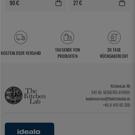
90 €
27 €
TAUSENDE VON
30 TAGE
KOSTENLOSER VERSAND
PRODUKTEN
RÜCKGABERECHT
KitchenLab AB
VAT-ID: SE556785-619901
kundenservice@thekitchenlab.de
+46 8 410 95 200