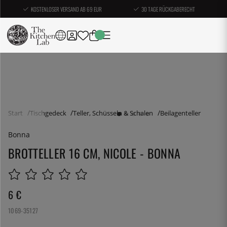
KOSTENLOSER VERSAND AB 69 EUR
30 TAGE RÜCKGABERECHT
Start
Tischgedeck
Teller, Schüsseln & Schalen
Beilagenteller
Bonna
BROTTELLER 16 CM, NICOLE - BONNA
6
€
1069-35127