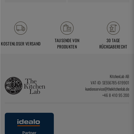
TAUSENDE VON
30 TAGE
KOSTENLOSER VERSAND
PRODUKTEN
RÜCKGABERECHT
KitchenLab AB
VAT-ID: SE556785-619901
kundenservice@thekitchenlab.de
+46 8 410 95 200