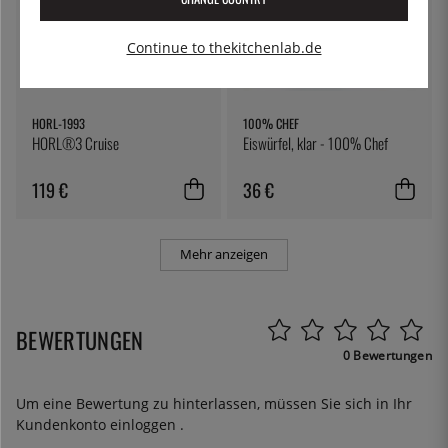
Continue to thekitchenlab.de
HORL-1993
100% CHEF
HORL®3 Cruise
Eiswürfel, klar - 100% Chef
119 €
36 €
Mehr anzeigen
BEWERTUNGEN
0 Bewertungen
Um eine Bewertung zu hinterlassen, müssen Sie sich in Ihr
Kundenkonto
einloggen
.