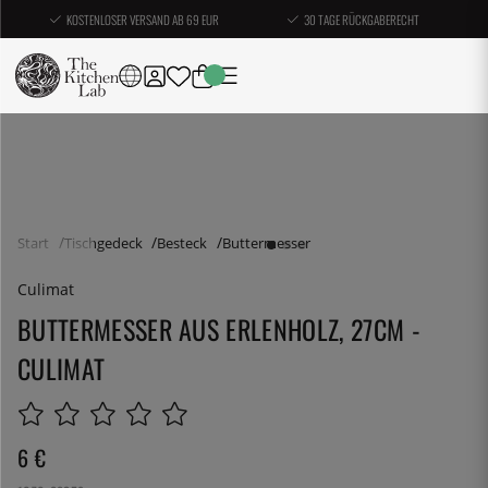
KOSTENLOSER VERSAND AB 69 EUR
30 TAGE RÜCKGABERECHT
Start
Tischgedeck
Besteck
Buttermesser
Culimat
BUTTERMESSER AUS ERLENHOLZ, 27CM -
CULIMAT
6
€