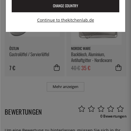
CHANGE COUNTRY
Continue to thekitchenlab.de
ÖSTLIN
NORDIC WARE
Gastrolöffel / Servierlöffel
Backblech, Aluminium,
Antihaftgitter - Nordicware
7 €
40 €
35 €
Mehr anzeigen
BEWERTUNGEN
0 Bewertungen
Um eine Bewertung zu hinterlassen, müssen Sie sich in Ihr