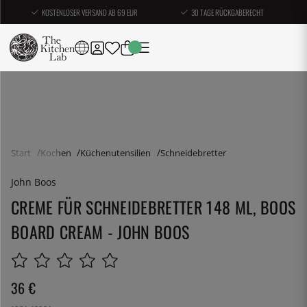
KOSTENLOSER VERSAND AB 69 EUR
30 TAGE RÜCKGABERECHT
Start
Kochen
Küchenutensilien
Schneidebretter
John Boos
CREME FÜR SCHNEIDEBRETTER 148 ML, BOOS
BOARD CREAM - JOHN BOOS
36
€