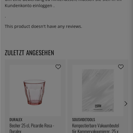
Kundenkonto
einloggen
.
.
This product doesn't have any reviews.
ZULETZT ANGESEHEN
DURALEX
SOUSVIDETOOLS
Becher 25 cl, Picardie Rosa -
Kompostierbare Vakuumbeutel
Duralex
für Kammervakuumierer, 25 x