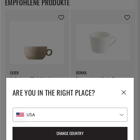
EMPFOHLENE PRODUKTE
LILIEN
BONNA
Kaffeetasse 22 cl, Lifestyle
Espressotasse, Neat - Bonna
Natural - Lilien
ARE YOU IN THE RIGHT PLACE?
10 €
5 €
USA
CHANGE COUNTRY