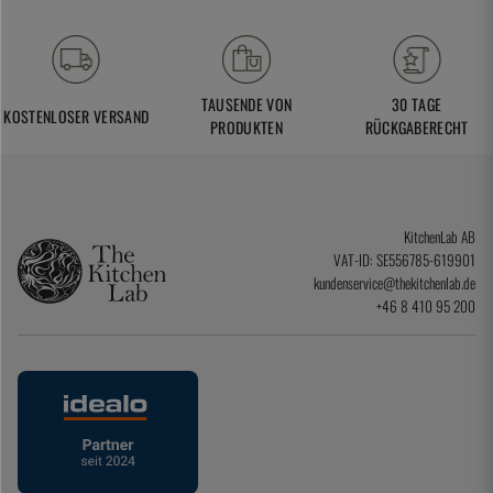
TAUSENDE VON
30 TAGE
KOSTENLOSER VERSAND
PRODUKTEN
RÜCKGABERECHT
KitchenLab AB
VAT-ID: SE556785-619901
kundenservice@thekitchenlab.de
+46 8 410 95 200