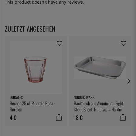
This product doesn't have any reviews.
ZULETZT ANGESEHEN
DURALEX
NORDIC WARE
Becher 25 cl, Picardie Rosa -
Backblech aus Aluminium, Eight
Duralex
Sheet Sheet, Naturals – Nordic
Ware
4 €
18 €