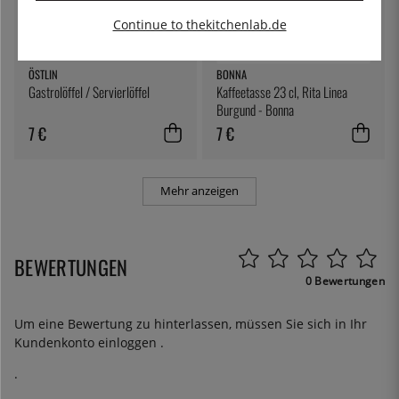
Continue to thekitchenlab.de
ÖSTLIN
BONNA
Gastrolöffel / Servierlöffel
Kaffeetasse 23 cl, Rita Linea
Burgund - Bonna
7 €
7 €
Mehr anzeigen
BEWERTUNGEN
0 Bewertungen
Um eine Bewertung zu hinterlassen, müssen Sie sich in Ihr
Kundenkonto
einloggen
.
.