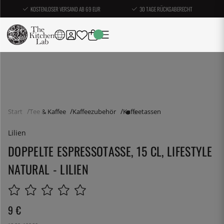
KOSTENLOSER VERSAND AB 69 EUR
30 TAGE RÜCKGABERECHT
Start
Tee & Kaffee
Kaffeezubehör
Kaffeetassen
Lilien
DOPPELTE ESPRESSOTASSE, 15 CL, LIFESTYLE
NATURAL - LILIEN
9
€