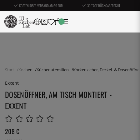
KOSTENLOSER VERSAND AB 69 EUR
30 TAGE RÜCKGABERECHT
Start
Kochen
Küchenutensilien
Korkenzieher, Deckel- & Dosenöffne
Exxent
DOSENÖFFNER, AM TISCH MONTIERT -
EXXENT
208
€