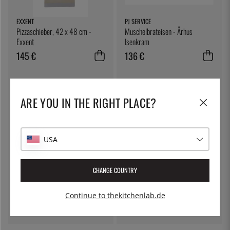
EXXENT
PJ SERVICE
Pizzaschieber, 42 x 48 cm -
Muschelbrateisen - Århus
Exxent
Isenkram
145 €
136 €
ARE YOU IN THE RIGHT PLACE?
USA
CHANGE COUNTRY
ÖSTLIN
EXXENT
Gastrolöffel / Servierlöffel
Schneidebrett, 75 x 30 cm -
Exxent
Continue to thekitchenlab.de
7 €
108 €