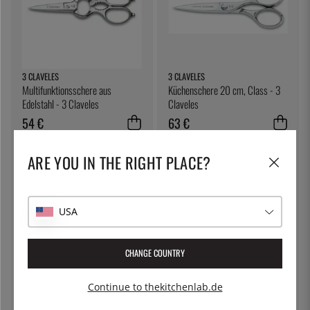
3 CLAVELES
3 CLAVELES
Multifunktionsschere aus
Küchenschere 20 cm, Class - 3
Edelstahl - 3 Claveles
Claveles
54 €
63 €
ARE YOU IN THE RIGHT PLACE?
USA
CHANGE COUNTRY
ÖSTLIN
3 CLAVELES
Continue to thekitchenlab.de
Gastrolöffel / Servierlöffel
Küchenschere aus Edelstahl,