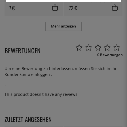
Professional - 3 Claveles - 20
cm
7 €
72 €
Mehr anzeigen
BEWERTUNGEN
0 Bewertungen
Um eine Bewertung zu hinterlassen, müssen Sie sich in Ihr
Kundenkonto
einloggen
.
.
This product doesn't have any reviews.
ZULETZT ANGESEHEN