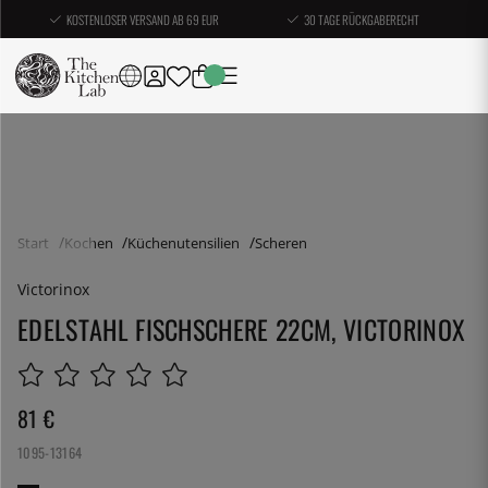
KOSTENLOSER VERSAND AB 69 EUR
30 TAGE RÜCKGABERECHT
Start
Kochen
Küchenutensilien
Scheren
Victorinox
EDELSTAHL FISCHSCHERE 22CM, VICTORINOX
81
€
1095-13164