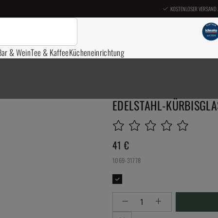
KOSTENLOSER VERSAND 
Bar & Wein
Tee & Kaffee
Kücheneinrichtung
EDELSTAHL-KÜRBISGLAS,
41
€
1069-31778