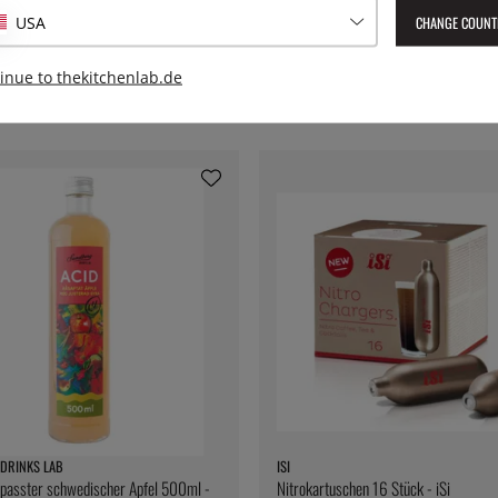
CHANGE COUNT
USA
inue to thekitchenlab.de
DRINKS LAB
ISI
passter schwedischer Apfel 500ml -
Nitrokartuschen 16 Stück - iSi