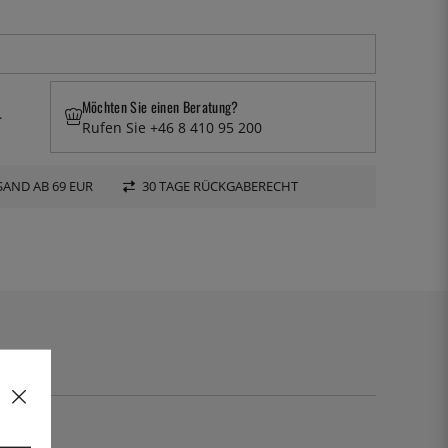
Möchten Sie einen Beratung?
.
Rufen Sie +46 8 410 95 200
AND AB 69 EUR
30 TAGE RÜCKGABERECHT