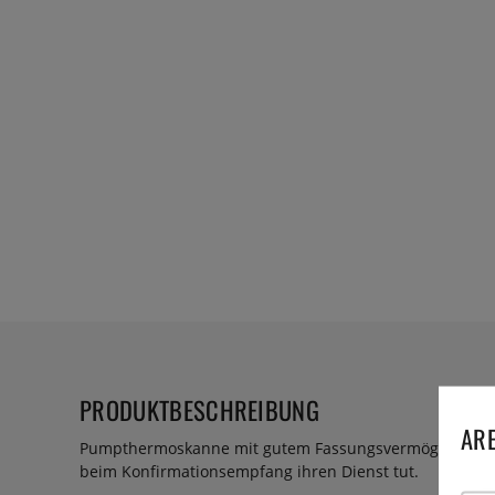
PRODUKTBESCHREIBUNG
ARE
Pumpthermoskanne mit gutem Fassungsvermögen, die s
beim Konfirmationsempfang ihren Dienst tut.