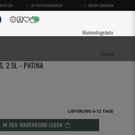
AB 69 EUR
30 TAGE RÜCKGABERECHT
SICHERE ZAHLUNGEN
Marken
Angebote
Patina
 2.5L - PATINA
LIEFERUNG 6-12 TAGE
IN DEN WARENKORB LEGEN