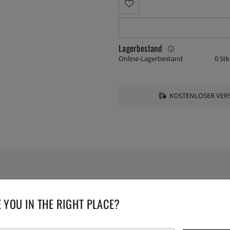
Lagerbestand
Online-Lagerbestand
0 Stk
KOSTENLOSER VERS
TECHNISCHE DATEN
 YOU IN THE RIGHT PLACE?
owohl bei der APT als auch
Herstellernummer:
C10007-2B