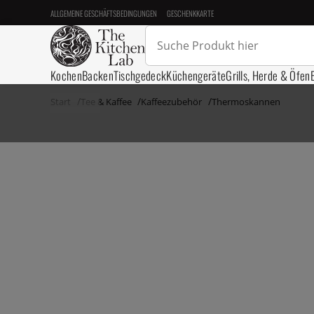
ALLGEMEINE GESCHÄFTSBEDINGUNGEN
GESCHENKKARTE
Kochen
Backen
Tischgedeck
Küchengeräte
Grills, Herde & Öfen
Start
Tee & Kaffee
Kaffeezubehör
Thermoskannen