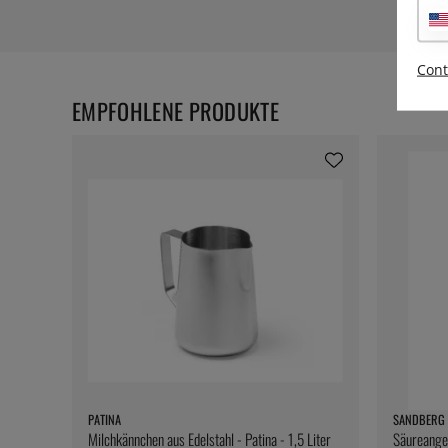
Cont
EMPFOHLENE PRODUKTE
PATINA
SANDBERG 
Milchkännchen aus Edelstahl - Patina - 1,5 Liter
Säureange