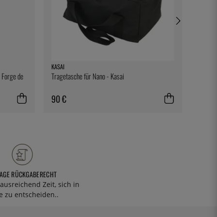
KASAI
EXXENT
 Forge de
Tragetasche für Nano - Kasai
Unterse
90 €
10 €
TAGE RÜCKGABERECHT
ausreichend Zeit, sich in
 zu entscheiden..