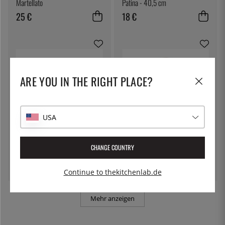
Martellato
Patina - 40,5 cm
25 €
18 €
ARE YOU IN THE RIGHT PLACE?
USA
LILIEN
LILIEN
Flacher Teller 17 cm, Lifestyle
Schale 15 cm, Lifestyle Natural -
CHANGE COUNTRY
Natural - Lilien
Lilien
7 €
18 €
Continue to thekitchenlab.de
Mehr anzeigen