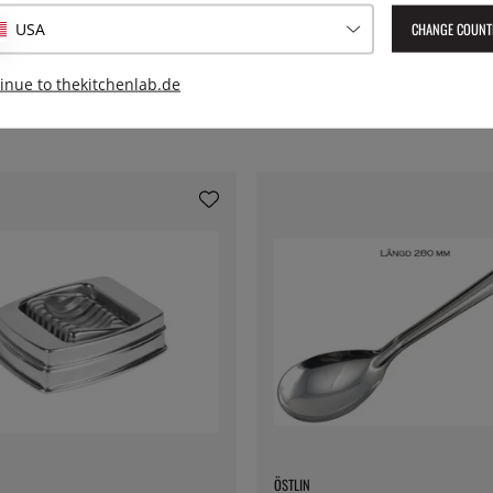
CHANGE COUNT
USA
inue to thekitchenlab.de
ÖSTLIN