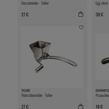
Eierschneider - Tellier
Egg slicer
27 €
30 €
TELLIER
GOURMETS
Petersilienmühle - Tellier
Pizzaschne
27 €
18 €