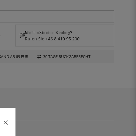
Möchten Sie einen Beratung?
.
Rufen Sie +46 8 410 95 200
AND AB 69 EUR
30 TAGE RÜCKGABERECHT