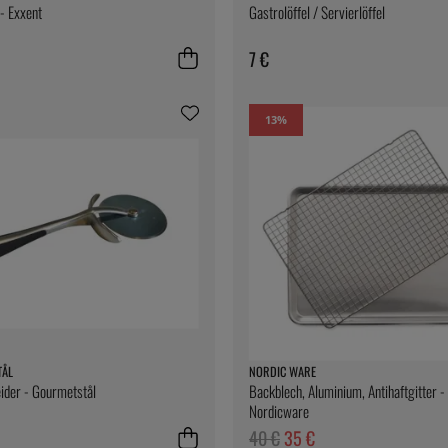
 - Exxent
Gastrolöffel / Servierlöffel
7 €
13
%
TÅL
NORDIC WARE
ider - Gourmetstål
Backblech, Aluminium, Antihaftgitter -
Nordicware
40 €
35 €