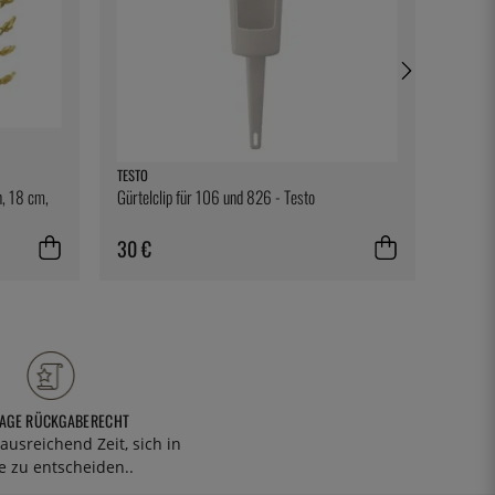
TESTO
EXXENT
, 18 cm,
Gürtelclip für 106 und 826 - Testo
Servie
Exxent
30 €
5 €
TAGE RÜCKGABERECHT
ausreichend Zeit, sich in
 zu entscheiden..