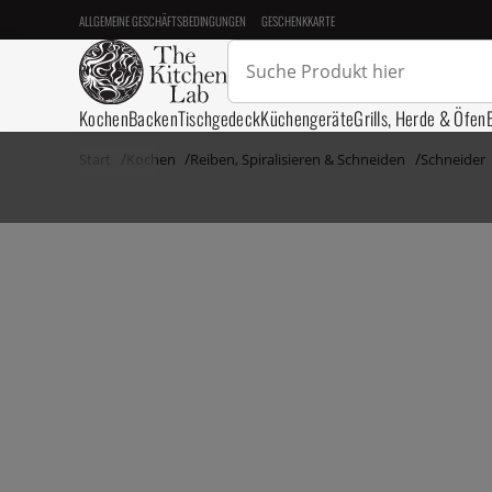
ALLGEMEINE GESCHÄFTSBEDINGUNGEN
GESCHENKKARTE
Kochen
Backen
Tischgedeck
Küchengeräte
Grills, Herde & Öfen
Start
Kochen
Reiben, Spiralisieren & Schneiden
Schneider