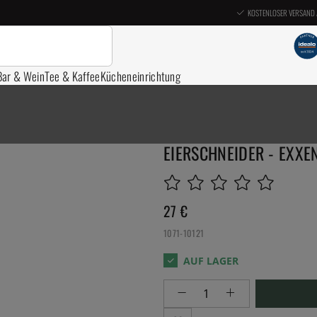
KOSTENLOSER VERSAND 
Bar & Wein
Tee & Kaffee
Kücheneinrichtung
EIERSCHNEIDER - EXXE
27
€
1071-10121