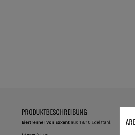
PRODUKTBESCHREIBUNG
ARE
Eiertrenner von Exxent
aus 18/10 Edelstahl.
Länge:
21 cm.