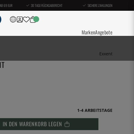
AB 69 EUR
30 TAGE RÜCKGABERECHT
SICHERE ZAHLUNGEN
Marken
Angebote
Exxent
NT
1-4 ARBEITSTAGE
IN DEN WARENKORB LEGEN