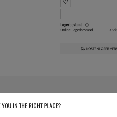
Lagerbestand
Online-Lagerbestand
3 Stk
KOSTENLOSER VERS
TECHNISCHE DATEN
 YOU IN THE RIGHT PLACE?
Herstellernummer:
65369
EAN:
7393107653693