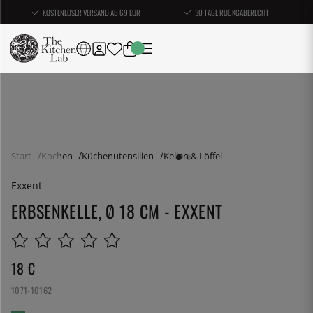
KOSTENLOSER VERSAND AB 69 EUR
30 TAGE RÜCKGABERECHT
Start
Kochen
Küchenutensilien
Kellen & Löffel
Exxent
ERBSENKELLE, Ø 18 CM - EXXENT
18
€
1071-10162