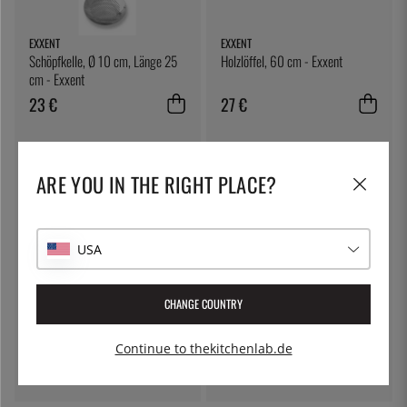
EXXENT
EXXENT
Schöpfkelle, Ø 10 cm, Länge 25
Holzlöffel, 60 cm - Exxent
cm - Exxent
23 €
27 €
ARE YOU IN THE RIGHT PLACE?
USA
CHANGE COUNTRY
ETI
3 CLAVELES
Bratenthermometer mit Halter -
Perforierter Pfannenwender, 32
Continue to thekitchenlab.de
ETI
cm - 3 Claveles
15 €
12 €