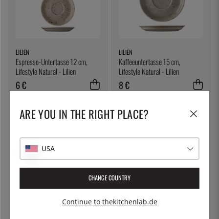
LILIEN
LILIEN
Espresso-Untertasse 12 cm,
Kaffeeuntertasse 15 cm,
Lifestyle Natural - Lilien
Lifestyle Natural - Lilien
6 €
8 €
ARE YOU IN THE RIGHT PLACE?
USA
CHANGE COUNTRY
ÖSTLIN
LILIEN
Continue to thekitchenlab.de
Gastrolöffel / Servierlöffel
Kaffeeuntertasse 15 cm,
Lifestyle Terrakotta - Lilien