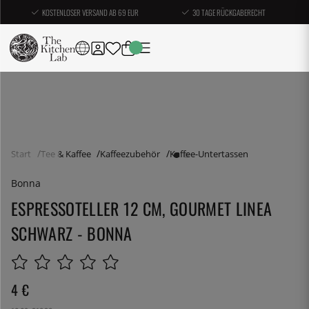
KOSTENLOSER VERSAND AB 69 EUR
30 TAGE RÜCKGABERECHT
Start
Tee & Kaffee
Kaffeezubehör
Kaffee-Untertassen
Bonna
ESPRESSOTELLER 12 CM, GOURMET LINEA
SCHWARZ - BONNA
4
€