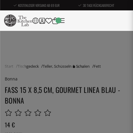
KOSTENLOSER VERSAND AB 69 EUR
30 TAGE RÜCKGABERECHT
Start
Tischgedeck
Teller, Schüsseln & Schalen
Fett
Bonna
FASS 15 X 8,5 CM, GOURMET LINEA BLAU -
BONNA
14
€