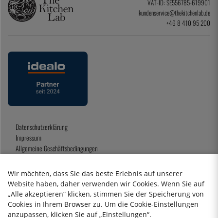
VAT-ID: SE556785-619901
kundenservice@thekitchenlab.de
+46 8 410 95 200
Datenschutzerklärung
Impressum
Allgemeine Geschäftsbedingungen
Geschenkkarte
Wir möchten, dass Sie das beste Erlebnis auf unserer
Website haben, daher verwenden wir Cookies. Wenn Sie auf
„Alle akzeptieren“ klicken, stimmen Sie der Speicherung von
2026 KitchenLab AB
Cookies in Ihrem Browser zu. Um die Cookie-Einstellungen
anzupassen, klicken Sie auf „Einstellungen“.