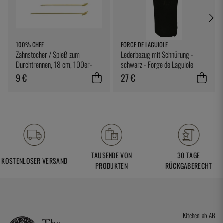
100% CHEF
FORGE DE LAGUIOLE
Zahnstocher / Spieß zum
Lederbezug mit Schnürung -
Durchtrennen, 18 cm, 100er-
schwarz - Forge de Laguiole
Pack - 100% Chef
9 €
27 €
TAUSENDE VON
30 TAGE
KOSTENLOSER VERSAND
PRODUKTEN
RÜCKGABERECHT
KitchenLab AB