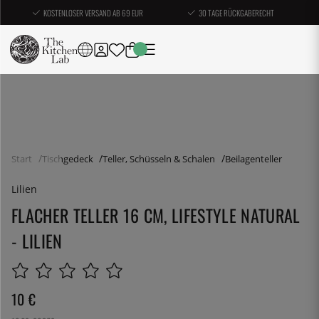
KOSTENLOSER VERSAND AB 69 EUR
30 TAGE RÜCKGABERECHT
Start
Tischgedeck
Teller, Schüsseln & Schalen
Beilagenteller
Lilien
FLACHER TELLER 16 CM, LIFESTYLE NATURAL
- LILIEN
10
€