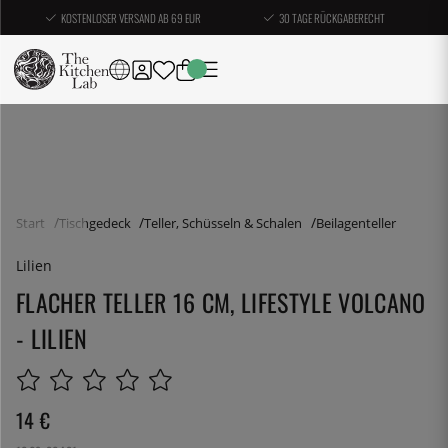
KOSTENLOSER VERSAND AB 69 EUR
30 TAGE RÜCKGABERECHT
Start
Tischgedeck
Teller, Schüsseln & Schalen
Beilagenteller
Lilien
FLACHER TELLER 16 CM, LIFESTYLE VOLCANO
- LILIEN
14
€