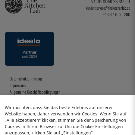
VAT-ID: SE556785-619901
kundenservice@thekitchenlab.de
+46 8 410 95 200
Datenschutzerklärung
Impressum
Allgemeine Geschäftsbedingungen
Geschenkkarte
Wir möchten, dass Sie das beste Erlebnis auf unserer
Website haben, daher verwenden wir Cookies. Wenn Sie auf
„Alle akzeptieren“ klicken, stimmen Sie der Speicherung von
2026 KitchenLab AB
Cookies in Ihrem Browser zu. Um die Cookie-Einstellungen
anzupassen, klicken Sie auf „Einstellungen“.