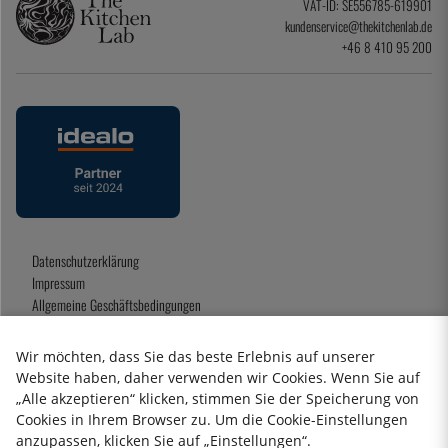
VAT-ID: SE556785-619901
kundenservice@thekitchenlab.de
+46 8 410 95 200
Datenschutzerklärung
Impressum
Allgemeine Geschäftsbedingungen
Geschenkkarte
Wir möchten, dass Sie das beste Erlebnis auf unserer
Website haben, daher verwenden wir Cookies. Wenn Sie auf
„Alle akzeptieren“ klicken, stimmen Sie der Speicherung von
2026 KitchenLab AB
Cookies in Ihrem Browser zu. Um die Cookie-Einstellungen
anzupassen, klicken Sie auf „Einstellungen“.