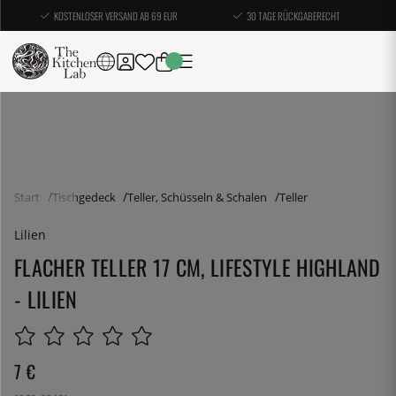
KOSTENLOSER VERSAND AB 69 EUR
30 TAGE RÜCKGABERECHT
Start
Tischgedeck
Teller, Schüsseln & Schalen
Teller
Lilien
FLACHER TELLER 17 CM, LIFESTYLE HIGHLAND
- LILIEN
7
€