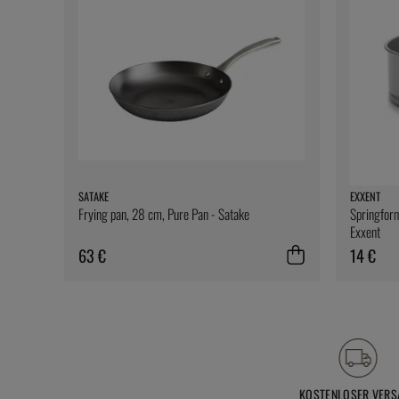
SATAKE
EXXENT
Frying pan, 28 cm, Pure Pan - Satake
Springform
Exxent
63 €
14 €
KOSTENLOSER VERS