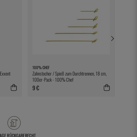
100% CHEF
BONNIE
 Exxent
Zahnstocher / Spieß zum Durchtrennen, 18 cm,
Ett rec
100er-Pack - 100% Chef
9 €
28 €
TAGE RÜCKGABERECHT