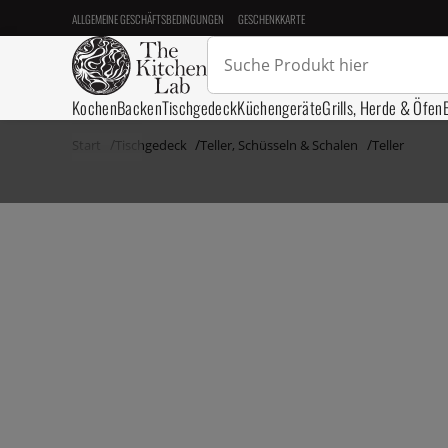
ALLGEMEINE GESCHÄFTSBEDINGUNGEN
GESCHENKKARTE
Kochen
Backen
Tischgedeck
Küchengeräte
Grills, Herde & Öfen
Start
Tischgedeck
Teller, Schüsseln & Schalen
Teller