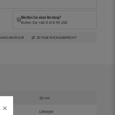
Möchten Sie einen Beratung?
.
Rufen Sie +46 8 410 95 200
AND AB 69 EUR
30 TAGE RÜCKGABERECHT
20 cm
Lifestyle