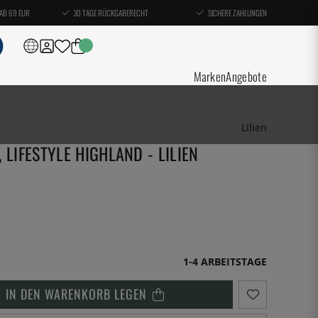
AB 69 EUR
30 TAGE RÜCKGABERECHT
SICHERE ZAHLUNGEN
Marken
Angebote
Lilien
 LIFESTYLE HIGHLAND - LILIEN
1-4 ARBEITSTAGE
IN DEN WARENKORB LEGEN