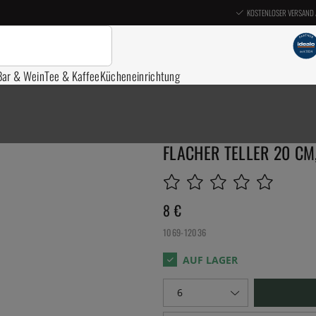
KOSTENLOSER VERSAND 
Bar & Wein
Tee & Kaffee
Kücheneinrichtung
FLACHER TELLER 20 CM,
8
€
1069-12036