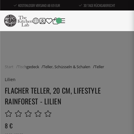
KOSTENLOSER VERSAND AB 69 EUR
30 TAGE RÜCKGABERECHT
Start
Tischgedeck
Teller, Schüsseln & Schalen
Teller
Lilien
FLACHER TELLER, 20 CM, LIFESTYLE
RAINFOREST - LILIEN
8
€