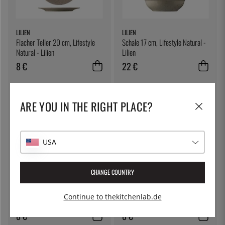
LILIEN
LILIEN
Flacher Teller 20 cm, Lifestyle
Schale 17 cm, Lifestyle Natural -
Natural - Lilien
Lilien
8 €
22 €
ARE YOU IN THE RIGHT PLACE?
USA
CHANGE COUNTRY
LILIEN
LILIEN
Dipschale 9 cl, Lifestyle Natural -
Flacher Teller 20 cm, Lifestyle
Continue to thekitchenlab.de
Lilien
Highland - Lilien
8 €
8 €