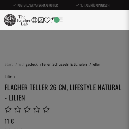
KOSTENLOSER VERSAND AB 69 EUR
30 TAGE RÜCKGABERECHT
Start
Tischgedeck
Teller, Schüsseln & Schalen
Teller
Lilien
FLACHER TELLER 26 CM, LIFESTYLE NATURAL
- LILIEN
11
€