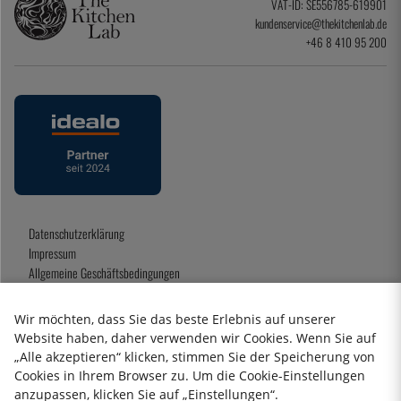
VAT-ID: SE556785-619901
kundenservice@thekitchenlab.de
+46 8 410 95 200
Datenschutzerklärung
Impressum
Allgemeine Geschäftsbedingungen
Geschenkkarte
Wir möchten, dass Sie das beste Erlebnis auf unserer
Website haben, daher verwenden wir Cookies. Wenn Sie auf
„Alle akzeptieren“ klicken, stimmen Sie der Speicherung von
2026 KitchenLab AB
Cookies in Ihrem Browser zu. Um die Cookie-Einstellungen
anzupassen, klicken Sie auf „Einstellungen“.