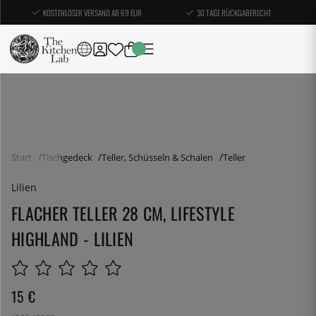
KOSTENLOSER VERSAND AB 69 EUR
30 TAGE RÜCKGABERECHT
Start
Tischgedeck
Teller, Schüsseln & Schalen
Teller
Lilien
FLACHER TELLER 28 CM, LIFESTYLE
HIGHLAND - LILIEN
15
€