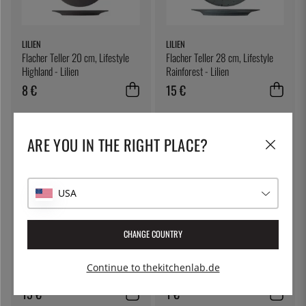
LILIEN
LILIEN
Flacher Teller 20 cm, Lifestyle
Flacher Teller 28 cm, Lifestyle
Highland - Lilien
Rainforest - Lilien
8 €
15 €
ARE YOU IN THE RIGHT PLACE?
USA
CHANGE COUNTRY
LILIEN
THE KITCHEN LAB
Flacher Teller 28 cm, Lifestyle
Runder Becher, 480 ml inklusive
Continue to thekitchenlab.de
Natural - Lilien
Deckel
15 €
1 €