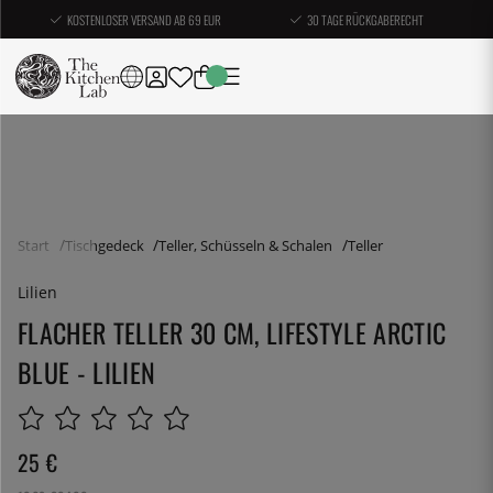
KOSTENLOSER VERSAND AB 69 EUR
30 TAGE RÜCKGABERECHT
Start
Tischgedeck
Teller, Schüsseln & Schalen
Teller
Lilien
FLACHER TELLER 30 CM, LIFESTYLE ARCTIC
BLUE - LILIEN
25
€