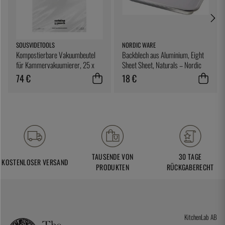
SOUSVIDETOOLS
NORDIC WARE
Kompostierbare Vakuumbeutel
Backblech aus Aluminium, Eight
für Kammervakuumierer, 25 x
Sheet Sheet, Naturals – Nordic
25 cm, 200er-Pack -
Ware
74 €
18 €
SousVideTools
TAUSENDE VON
30 TAGE
KOSTENLOSER VERSAND
PRODUKTEN
RÜCKGABERECHT
KitchenLab AB