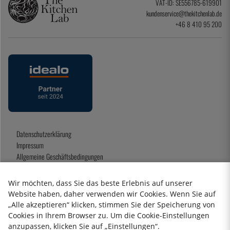
VAT-ID: SE556785-619901
kundenservice@thekitchenlab.de
+46 8 410 95 200
Datenschutzerklärung
Impressum
Allgemeine Geschäftsbedingungen
Geschenkkarte
Wir möchten, dass Sie das beste Erlebnis auf unserer
Website haben, daher verwenden wir Cookies. Wenn Sie auf
„Alle akzeptieren“ klicken, stimmen Sie der Speicherung von
2026 KitchenLab AB
Cookies in Ihrem Browser zu. Um die Cookie-Einstellungen
anzupassen, klicken Sie auf „Einstellungen“.