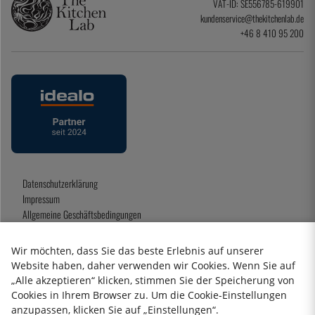
VAT-ID: SE556785-619901
kundenservice@thekitchenlab.de
+46 8 410 95 200
Datenschutzerklärung
Impressum
Allgemeine Geschäftsbedingungen
Geschenkkarte
Wir möchten, dass Sie das beste Erlebnis auf unserer
Website haben, daher verwenden wir Cookies. Wenn Sie auf
„Alle akzeptieren“ klicken, stimmen Sie der Speicherung von
2026 KitchenLab AB
Cookies in Ihrem Browser zu. Um die Cookie-Einstellungen
anzupassen, klicken Sie auf „Einstellungen“.