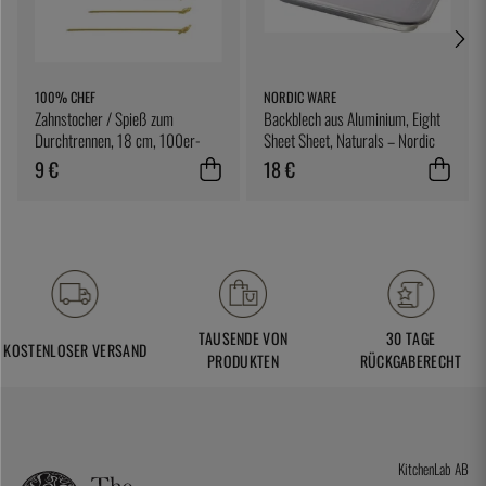
100% CHEF
NORDIC WARE
Zahnstocher / Spieß zum
Backblech aus Aluminium, Eight
Durchtrennen, 18 cm, 100er-
Sheet Sheet, Naturals – Nordic
Pack - 100% Chef
Ware
9 €
18 €
TAUSENDE VON
30 TAGE
KOSTENLOSER VERSAND
PRODUKTEN
RÜCKGABERECHT
KitchenLab AB