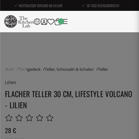
KOSTENLOSER VERSAND AB 69 EUR
30 TAGE RÜCKGABERECHT
Start
Tischgedeck
Teller, Schüsseln & Schalen
Teller
Lilien
FLACHER TELLER 30 CM, LIFESTYLE VOLCANO
- LILIEN
28
€