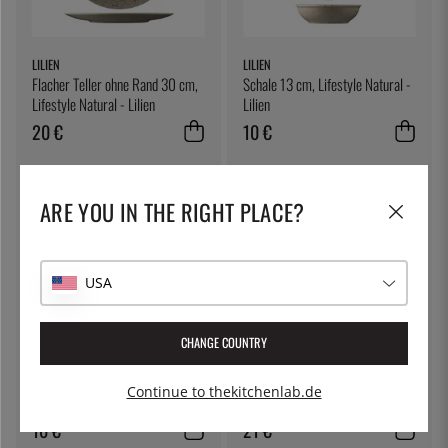
LILIEN
LILIEN
Flacher Teller ohne Rand 30 cm,
Schale 13 cm, Lifestyle Natural -
Lifestyle Natural - Lilien
Lilien
20 €
10 €
ARE YOU IN THE RIGHT PLACE?
USA
CHANGE COUNTRY
LILIEN
LILIEN
Kaffeetasse 22 cl, Lifestyle
Flacher Teller ohne Rand 30 cm,
Continue to thekitchenlab.de
Natural - Lilien
Lifestyle Terracotta - Lilien
10 €
21 €