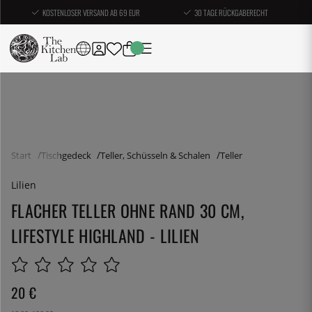
KOSTENLOSER VERSAND AB 69 EUR
30 TAGE RÜCKGABERECHT
Start
Tischgedeck
Teller, Schüsseln & Schalen
Teller
Lilien
FLACHER TELLER OHNE RAND 30 CM,
LIFESTYLE HIGHLAND - LILIEN
20
€