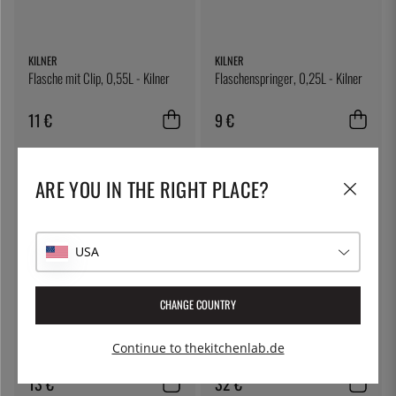
KILNER
KILNER
Flasche mit Clip, 0,55L - Kilner
Flaschenspringer, 0,25L - Kilner
11 €
9 €
ARE YOU IN THE RIGHT PLACE?
USA
CHANGE COUNTRY
KILNER
100% CHEF
Runder Krug mit Patentdeckel,
Pipette, Mini 1,2 ml, 500er-Pack
Continue to thekitchenlab.de
0,35 l - Kilner
– 100 % Chef
13 €
32 €