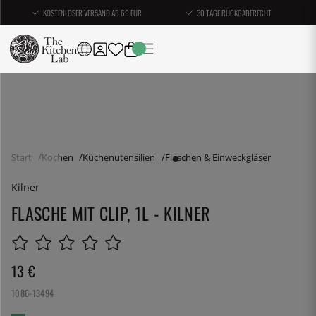
KOSTENLOSER VERSAND AB 69 EUR
30 TAGE RÜCKGABERECHT
Start
Kochen
Küchenutensilien
Flaschen & Einweckgläser
Kilner
FLASCHE MIT CLIP, 1L - KILNER
13
€
1086-13494