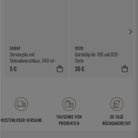
EXXENT
TESTO
Servierglas mit
Gürtelclip für 106 und 826 -
Schraubverschluss, 240 ml -
Testo
Exxent
5 €
30 €
TAUSENDE VON
30 TAGE
KOSTENLOSER VERSAND
PRODUKTEN
RÜCKGABERECHT