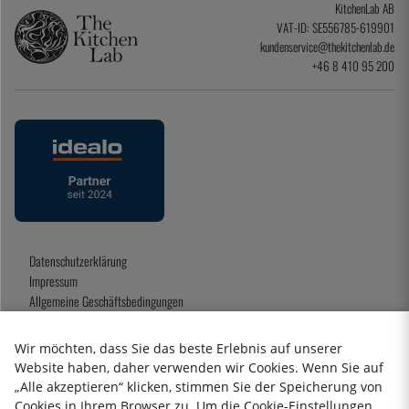
KitchenLab AB
VAT-ID: SE556785-619901
kundenservice@thekitchenlab.de
+46 8 410 95 200
Datenschutzerklärung
Impressum
Allgemeine Geschäftsbedingungen
Geschenkkarte
Wir möchten, dass Sie das beste Erlebnis auf unserer
Website haben, daher verwenden wir Cookies. Wenn Sie auf
„Alle akzeptieren“ klicken, stimmen Sie der Speicherung von
2026 KitchenLab AB
Cookies in Ihrem Browser zu. Um die Cookie-Einstellungen