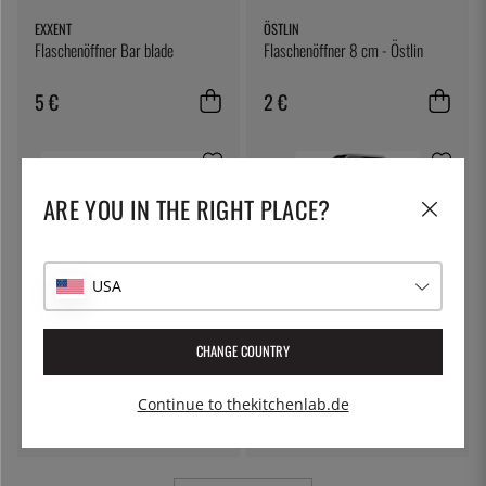
EXXENT
ÖSTLIN
Flaschenöffner Bar blade
Flaschenöffner 8 cm - Östlin
5 €
2 €
ARE YOU IN THE RIGHT PLACE?
USA
CHANGE COUNTRY
MERX
EXXENT
Streuer mit Netzabdeckung
Reibe konisch
Continue to thekitchenlab.de
16 €
12 €