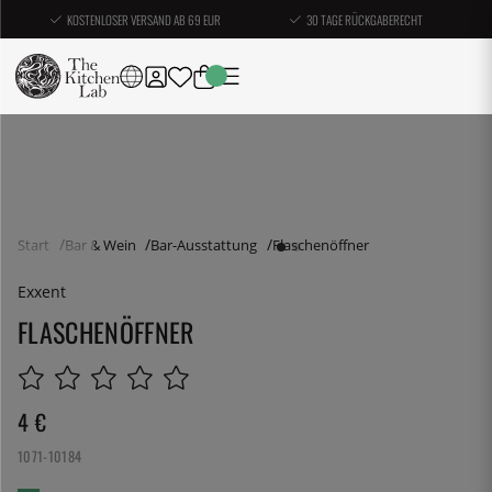
KOSTENLOSER VERSAND AB 69 EUR
30 TAGE RÜCKGABERECHT
Start
Bar & Wein
Bar-Ausstattung
Flaschenöffner
Exxent
FLASCHENÖFFNER
4
€
1071-10184