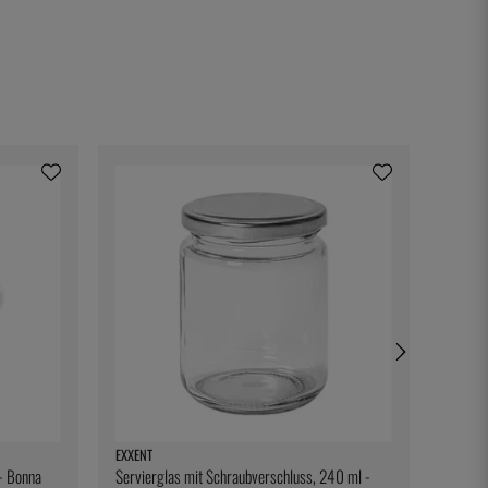
EXXENT
EXXENT
 - Bonna
Servierglas mit Schraubverschluss, 240 ml -
Koffer 