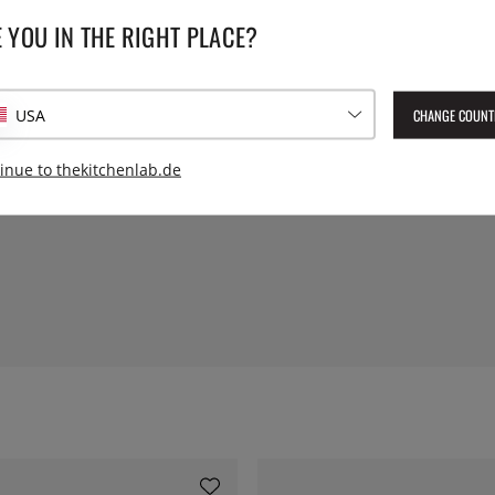
fen. Wird für die Zubereitung
Länge:
 YOU IN THE RIGHT PLACE?
ie Kantinen sind ineinander
 E631-1
CHANGE COUNT
USA
inue to thekitchenlab.de