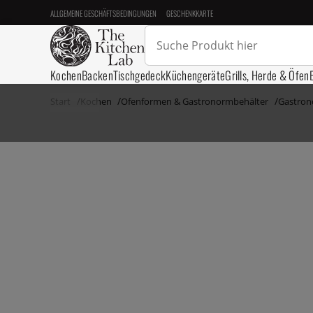
ALLGEMEINE GESCHÄFTSBEDINGUNGEN
GESCHENKKARTE
Kochen
Backen
Tischgedeck
Küchengeräte
Grills, Herde & Öfen
Start
Kochen
Ofenformen & Gastronormbehälter
Gastron