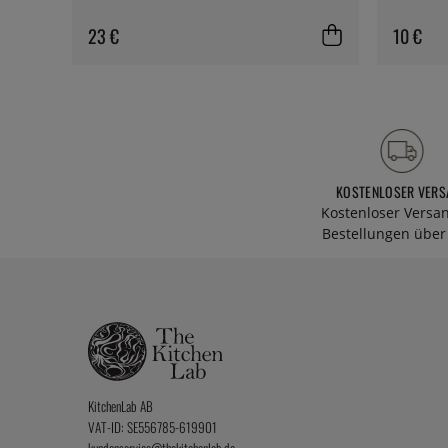
23 €
10 €
KOSTENLOSER VERS
Kostenloser Versa
Bestellungen über 
KitchenLab AB
VAT-ID: SE556785-619901
kundenservice@thekitchenlab.de