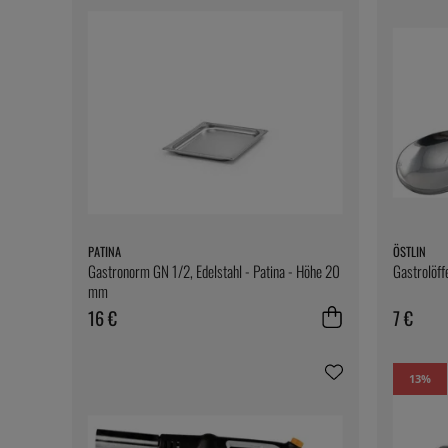
PATINA
ÖSTLIN
Gastronorm GN 1/2, Edelstahl - Patina - Höhe 20
Gastrolöffe
mm
16 €
7 €
13
%