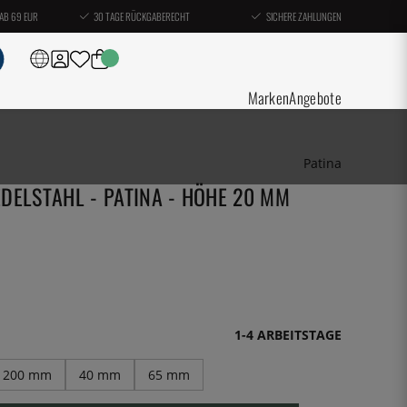
AB 69 EUR
30 TAGE RÜCKGABERECHT
SICHERE ZAHLUNGEN
Marken
Angebote
Patina
DELSTAHL - PATINA - HÖHE 20 MM
1-4 ARBEITSTAGE
200 mm
40 mm
65 mm