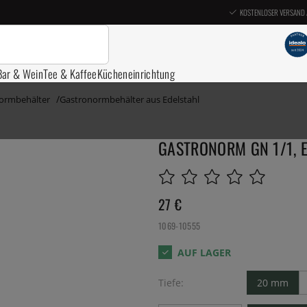
KOSTENLOSER VERSAND 
Bar & Wein
Tee & Kaffee
Kücheneinrichtung
ormbehälter
Gastronormbehälter aus Edelstahl
GASTRONORM GN 1/1, E
27
€
1069-10555
Tiefe:
20 mm