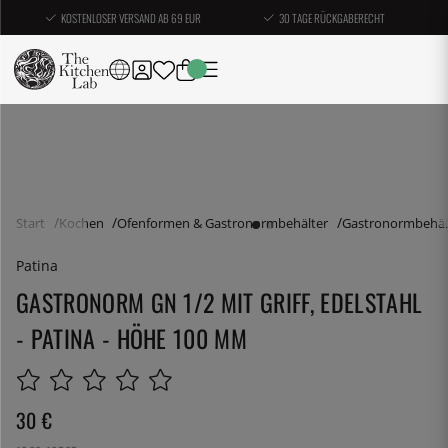
KOSTENLOSER VERSAND AB 69 EUR
30 TAGE RÜCKGABERECHT
Start
Kochen
Ofenformen & Gastronormbehälter
Gastronormbehäl
Patina
GASTRONORM GN 1/2 MIT GRIFF, EDELSTAHL
- PATINA - HÖHE 100 MM
30
€