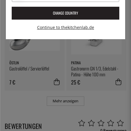
CHANGE COUNTRY
Continue to thekitchenlab.de
ÖSTLIN
PATINA
Gastrolöffel / Servierlöffel
Gastronorm GN 1/3, Edelstahl -
Patina - Höhe 100 mm
7 €
25 €
Mehr anzeigen
BEWERTUNGEN
0 Bewertungen