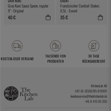
GRAY KUNZ
EXXENT
Gray Kunz Sauce Spoon, regular
Französischer Cocktail-Shaker,
9" - Original
0,5L - Exxent
40 €
35 €
TAUSENDE VON
30 TAGE
KOSTENLOSER VERSAND
PRODUKTEN
RÜCKGABERECHT
KitchenLab AB
VAT-ID: SE556785-619901
kundenservice@thekitchenlab.de
+46 8 410 95 200